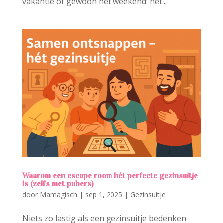
vakantie of gewoon het weekend: het...
Waarom een escape room hét perfecte gezinsuitje
is (zelfs met pubers)
door
Mamagisch
|
sep 1, 2025
|
Gezinsuitje
Niets zo lastig als een gezinsuitje bedenken