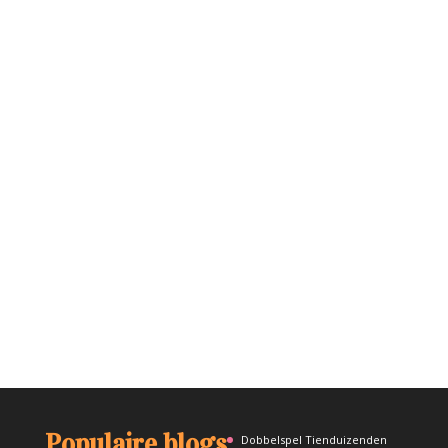
Populaire blogs
Dobbelspel Tienduizenden