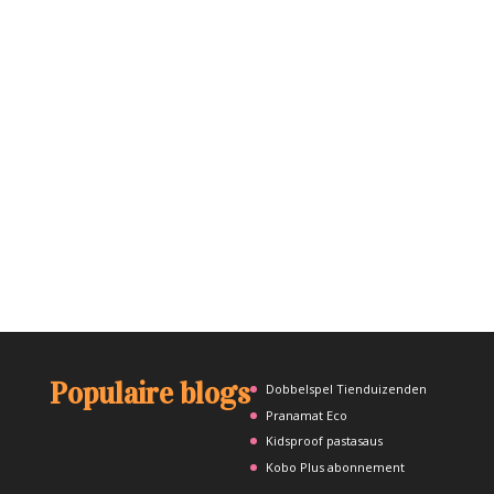
Populaire blogs
Dobbelspel Tienduizenden
Pranamat Eco
Kidsproof pastasaus
Kobo Plus abonnement