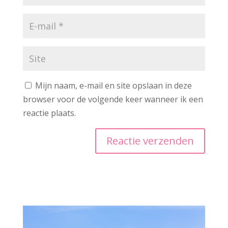
Mijn naam, e-mail en site opslaan in deze
browser voor de volgende keer wanneer ik een
reactie plaats.
A
l
t
e
r