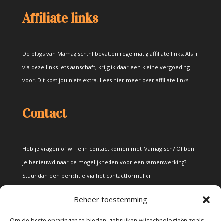
Affiliate links
De blogs van Mamagisch.nl bevatten regelmatig affiliate links. Als jij
via deze links iets aanschaft, krijg ik daar een kleine vergoeding
voor. Dit kost jou niets extra.
Lees hier meer over affiliate links
.
Contact
Heb je vragen of wil je in contact komen met Mamagisch? Of ben
je benieuwd naar de mogelijkheden voor een samenwerking?
Stuur dan een berichtje via het
contactformulier
.
Beheer toestemming
Disclaimer
Om de beste ervaringen te bieden, gebruiken wij technologieën zoals