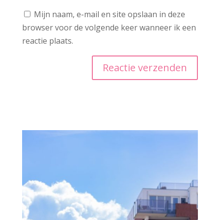
Mijn naam, e-mail en site opslaan in deze
browser voor de volgende keer wanneer ik een
reactie plaats.
A
l
t
e
r
n
a
t
i
v
e