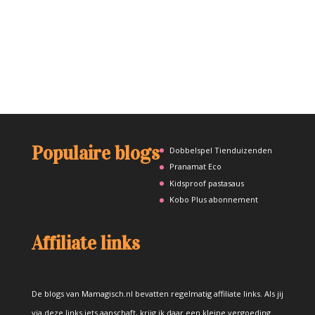
Populaire blogs
Dobbelspel Tienduizenden
Pranamat Eco
Kidsproof pastasaus
Kobo Plus abonnement
Affiliate links
De blogs van Mamagisch.nl bevatten regelmatig affiliate links. Als jij
via deze links iets aanschaft, krijg ik daar een kleine vergoeding