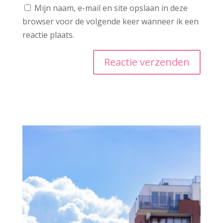
Mijn naam, e-mail en site opslaan in deze
browser voor de volgende keer wanneer ik een
reactie plaats.
A
l
t
e
r
n
a
t
i
v
e