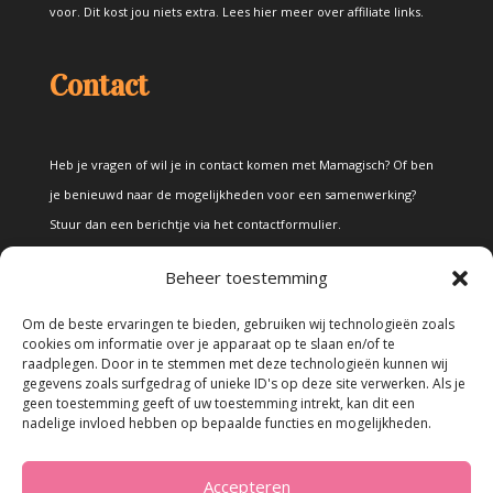
voor. Dit kost jou niets extra.
Lees hier meer over affiliate links
.
Contact
Heb je vragen of wil je in contact komen met Mamagisch? Of ben
je benieuwd naar de mogelijkheden voor een samenwerking?
Stuur dan een berichtje via het
contactformulier
.
Beheer toestemming
Disclaimer
Om de beste ervaringen te bieden, gebruiken wij technologieën zoals
cookies om informatie over je apparaat op te slaan en/of te
raadplegen. Door in te stemmen met deze technologieën kunnen wij
Alle teksten en foto's op deze site zijn eigendom van Mamagisch.
gegevens zoals surfgedrag of unieke ID's op deze site verwerken. Als je
geen toestemming geeft of uw toestemming intrekt, kan dit een
Teksten en foto's van Mamagisch mogen onder geen beding
nadelige invloed hebben op bepaalde functies en mogelijkheden.
zonder toestemming worden overgenomen. Wanneer er gebruik
wordt gemaakt van teksten en foto's van derden, zal dit
Accepteren