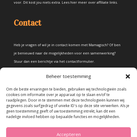
voor. Dit kost jou niets extra.
Lees hier meer over affiliate links
.
Contact
Heb je vragen of wil je in contact komen met Mamagisch? Of ben
je benieuwd naar de mogelijkheden voor een samenwerking?
Stuur dan een berichtje via het
contactformulier
.
Beheer toestemming
Disclaimer
Om de beste ervaringen te bieden, gebruiken wij technologieën zoals
cookies om informatie over je apparaat op te slaan en/of te
raadplegen. Door in te stemmen met deze technologieën kunnen wij
Alle teksten en foto's op deze site zijn eigendom van Mamagisch.
gegevens zoals surfgedrag of unieke ID's op deze site verwerken. Als je
geen toestemming geeft of uw toestemming intrekt, kan dit een
Teksten en foto's van Mamagisch mogen onder geen beding
nadelige invloed hebben op bepaalde functies en mogelijkheden.
zonder toestemming worden overgenomen. Wanneer er gebruik
wordt gemaakt van teksten en foto's van derden, zal dit
Accepteren