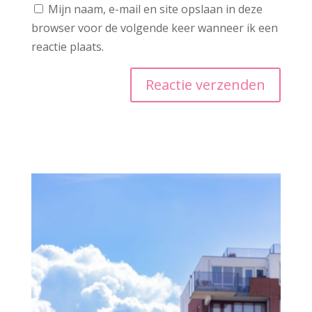
Mijn naam, e-mail en site opslaan in deze
browser voor de volgende keer wanneer ik een
reactie plaats.
A
l
t
e
r
n
a
t
i
v
e