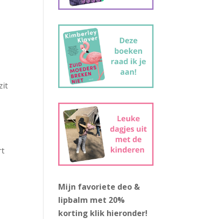
zit
rt
Mijn favoriete deo &
lipbalm met 20%
korting
klik hieronder!