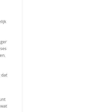
lijk
e
nger
ases
en.
t dat
kunt
 wat