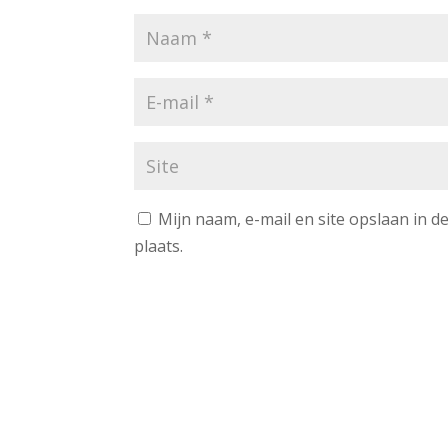
Mijn naam, e-mail en site opslaan in 
plaats.
A
l
t
e
r