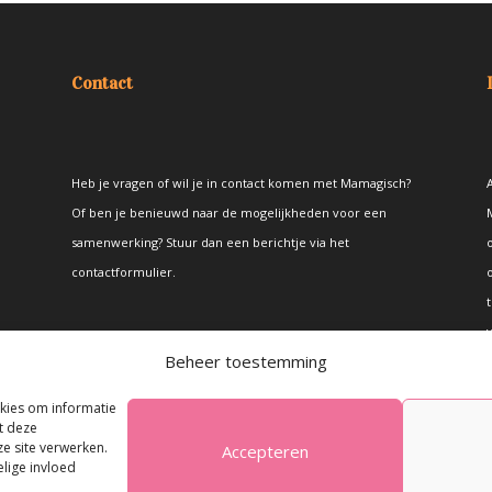
Contact
Heb je vragen of wil je in contact komen met Mamagisch?
A
Of ben je benieuwd naar de mogelijkheden voor een
samenwerking? Stuur dan een berichtje via het
contactformulier
.
t
Beheer toestemming
okies om informatie
t deze
e site verwerken.
Accepteren
elige invloed