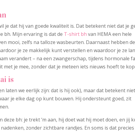
an
l je dat hij van goede kwaliteit is. Dat betekent niet dat je ge
 bh. Mijn ervaring is dat de
T-shirt bh
van HEMA een hele
ijven mooi, zelfs na talloze wasbeurten. Daarnaast hebben d
aardoor je ze makkelijk kunt verstellen en waardoor je ze la
lichaam verandert – na een zwangerschap, tijdens hormonale f
t met je mee, zonder dat je meteen iets nieuws hoeft te kop
ai is
n laten we eerlijk zijn: dat is hij ook), maar dat betekent nie
tem waar je elke dag op kunt bouwen. Hij ondersteunt goed, zit
men.
 deze bh: je trekt ’m aan, hij doet wat hij moet doen, en jij 
 nadenken, zonder zichtbare randjes. En soms is dat precies