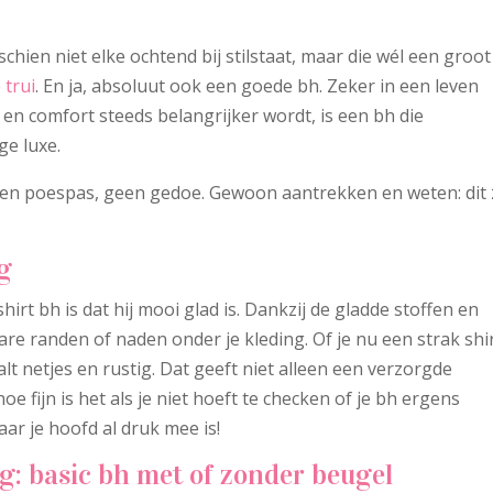
sschien niet elke ochtend bij stilstaat, maar die wél een groot
e
trui
. En ja, absoluut ook een goede bh. Zeker in een leven
en en comfort steeds belangrijker wordt, is een bh die
ge luxe.
. Geen poespas, geen gedoe. Gewoon aantrekken en weten: dit 
g
irt bh is dat hij mooi glad is. Dankzij de gladde stoffen en
are randen of naden onder je kleding. Of je nu een strak shi
valt netjes en rustig. Dat geeft niet alleen een verzorgde
e fijn is het als je niet hoeft te checken of je bh ergens
ar je hoofd al druk mee is!
g: basic bh met of zonder beugel