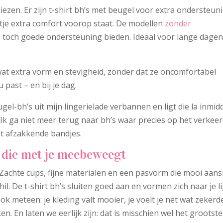
t kiezen. Er zijn t-shirt bh’s met beugel voor extra ondersteun
tje extra comfort voorop staat. De modellen
zonder
 ze toch goede ondersteuning bieden. Ideaal voor lange dagen
wat extra vorm en stevigheid, zonder dat ze oncomfortabel
 past – en bij je dag.
gel-bh’s uit mijn lingerielade verbannen en ligt die la inmid
. Ik ga niet meer terug naar bh’s waar precies op het verkee
t afzakkende bandjes.
 die met je meebeweegt
. Zachte cups, fijne materialen en een pasvorm die mooi aans
l. De t-shirt bh’s sluiten goed aan en vormen zich naar je lij
k meteen: je kleding valt mooier, je voelt je net wat zekerd
en. En laten we eerlijk zijn: dat is misschien wel het grootste