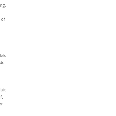
ing,
 of
dels
rde
luit
f,
er