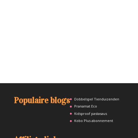
Populaire blogs
Dobbelspel Tienduizenden
Pranamat Eco
Kidsproof pastasaus
Kobo Plus abonnement