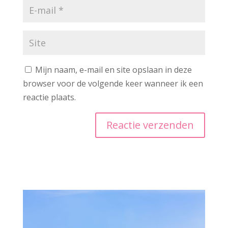
Mijn naam, e-mail en site opslaan in deze
browser voor de volgende keer wanneer ik een
reactie plaats.
A
l
t
e
r
n
a