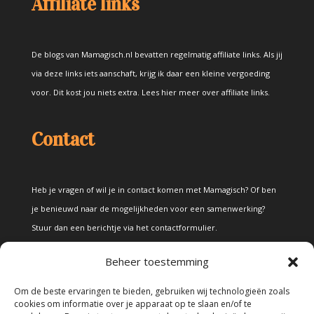
Affiliate links
De blogs van Mamagisch.nl bevatten regelmatig affiliate links. Als jij
via deze links iets aanschaft, krijg ik daar een kleine vergoeding
voor. Dit kost jou niets extra.
Lees hier meer over affiliate links
.
Contact
Heb je vragen of wil je in contact komen met Mamagisch? Of ben
je benieuwd naar de mogelijkheden voor een samenwerking?
Stuur dan een berichtje via het
contactformulier
.
Beheer toestemming
Disclaimer
Om de beste ervaringen te bieden, gebruiken wij technologieën zoals
cookies om informatie over je apparaat op te slaan en/of te