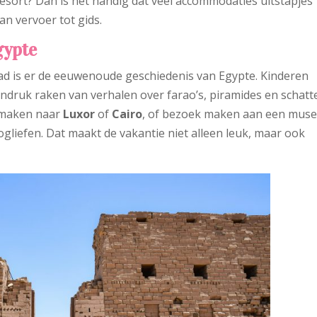
resort? Dan is het handig dat veel accommodaties uitstapjes
an vervoer tot gids.
gypte
ad is er de eeuwenoude geschiedenis van Egypte. Kinderen
indruk raken van verhalen over farao’s, piramides en schatt
s maken naar
Luxor
of
Cairo
, of bezoek maken aan een mus
liefen. Dat maakt de vakantie niet alleen leuk, maar ook