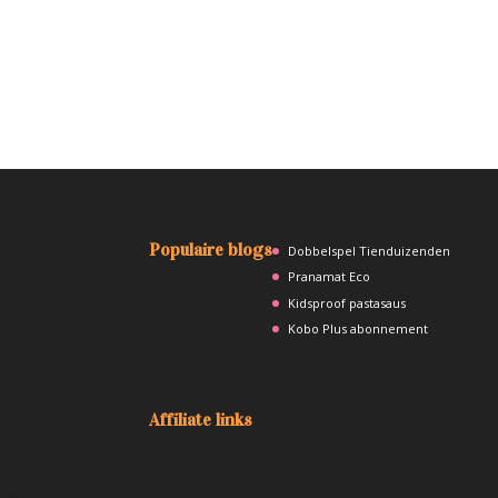
A
l
t
e
r
n
a
Populaire blogs
Dobbelspel Tienduizenden
t
Pranamat Eco
i
Kidsproof pastasaus
v
Kobo Plus abonnement
e
:
Affiliate links