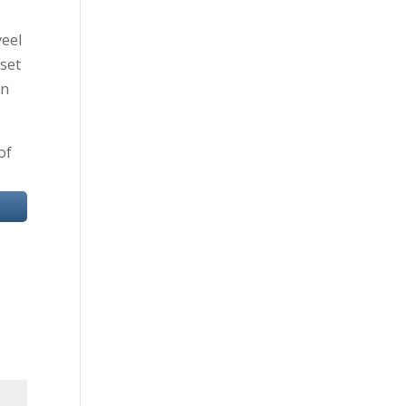
veel
set
en
of