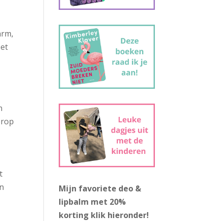
arm,
Het
n
erop
t
un
Mijn favoriete deo &
lipbalm met 20%
korting
klik hieronder!