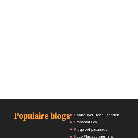
Populaire blogs
Dobbelspel Tienduizenden
Pranamat Eco
Kidsproof pastasaus
Kobo Plus abonnement