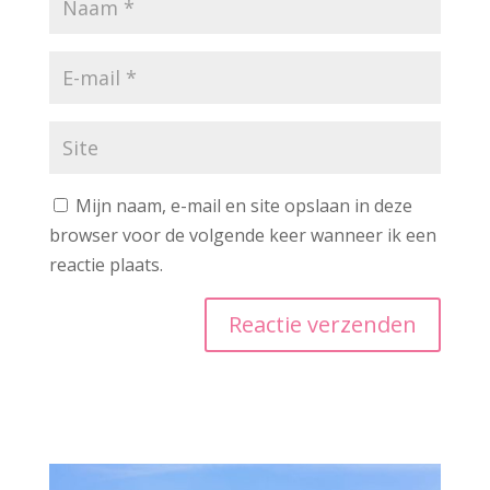
Mijn naam, e-mail en site opslaan in deze
browser voor de volgende keer wanneer ik een
reactie plaats.
A
l
t
e
r