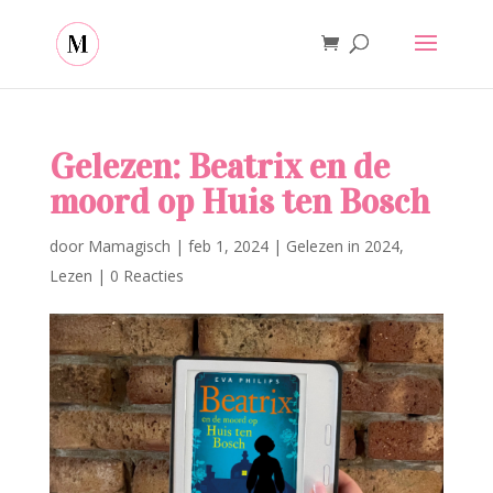
Gelezen: Beatrix en de
moord op Huis ten Bosch
door
Mamagisch
|
feb 1, 2024
|
Gelezen in 2024
,
Lezen
|
0 Reacties