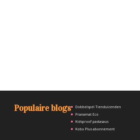
Populaire blogs
Dobbelspel Tienduizenden
Pranamat Eco
Kidsproof pastasaus
Kobo Plus abonnement