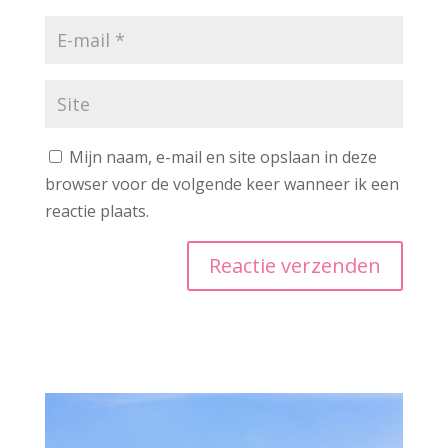
Mijn naam, e-mail en site opslaan in deze
browser voor de volgende keer wanneer ik een
reactie plaats.
A
l
t
e
r
n