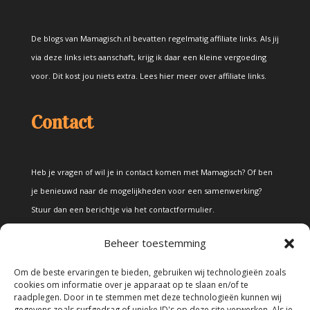
De blogs van Mamagisch.nl bevatten regelmatig affiliate links. Als jij
via deze links iets aanschaft, krijg ik daar een kleine vergoeding
voor. Dit kost jou niets extra.
Lees hier meer over affiliate links
.
Contact
Heb je vragen of wil je in contact komen met Mamagisch? Of ben
je benieuwd naar de mogelijkheden voor een samenwerking?
Stuur dan een berichtje via het
contactformulier
.
Beheer toestemming
Disclaimer
Om de beste ervaringen te bieden, gebruiken wij technologieën zoals
cookies om informatie over je apparaat op te slaan en/of te
raadplegen. Door in te stemmen met deze technologieën kunnen wij
Alle teksten en foto's op deze site zijn eigendom van Mamagisch.
gegevens zoals surfgedrag of unieke ID's op deze site verwerken. Als je