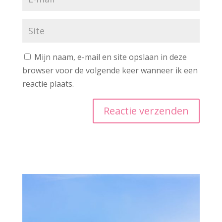
Mijn naam, e-mail en site opslaan in deze
browser voor de volgende keer wanneer ik een
reactie plaats.
A
l
t
e
r
n
a