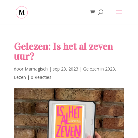
Gelezen: Is het al zeven
uur?
door
Mamagisch
|
sep 28, 2023
|
Gelezen in 2023
,
Lezen
|
0 Reacties