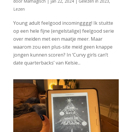
door
Mamagisch
|
jan 22, 2024
|
Gelezen in 2023
,
Lezen
Young adult feelgood incomingggg! Ik stuitte
op een hele fijne (engelstalige) feelgood serie
over meiden met een maatje meer. Maar
waarom zou een plus-site meid geen knappe
jongen kunnen scoren? In ‘Curvy girls can’t
date quarterbacks’ van Kelsie...