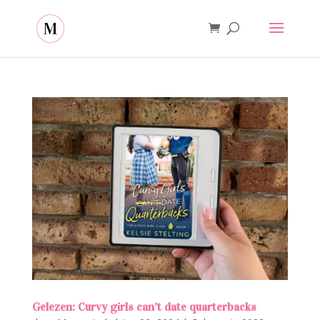
Gelezen: Curvy girls can’t date quarterbacks