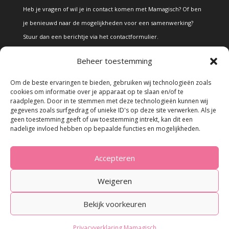
Heb je vragen of wil je in contact komen met Mamagisch? Of ben
je benieuwd naar de mogelijkheden voor een samenwerking?
Stuur dan een berichtje via het
contactformulier
.
Beheer toestemming
Disclaimer
Om de beste ervaringen te bieden, gebruiken wij technologieën zoals
cookies om informatie over je apparaat op te slaan en/of te
raadplegen. Door in te stemmen met deze technologieën kunnen wij
Alle teksten en foto's op deze site zijn eigendom van Mamagisch.
gegevens zoals surfgedrag of unieke ID's op deze site verwerken. Als je
geen toestemming geeft of uw toestemming intrekt, kan dit een
Teksten en foto's van Mamagisch mogen onder geen beding
nadelige invloed hebben op bepaalde functies en mogelijkheden.
zonder toestemming worden overgenomen. Wanneer er gebruik
wordt gemaakt van teksten en foto's van derden, zal dit
Accepteren
uitdrukkelijk worden vermeld.
Weigeren
Bekijk voorkeuren
Privacyverklaring Mamagisch
© 2023 - Mamagisch.nl