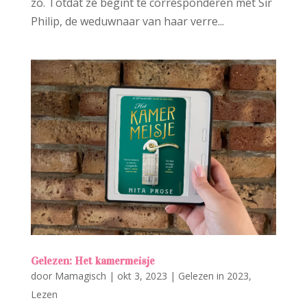
zo. Totdat ze begint te corresponderen met Sir
Philip, de weduwnaar van haar verre...
Gelezen: Het kamermeisje
door
Mamagisch
|
okt 3, 2023
|
Gelezen in 2023
,
Lezen