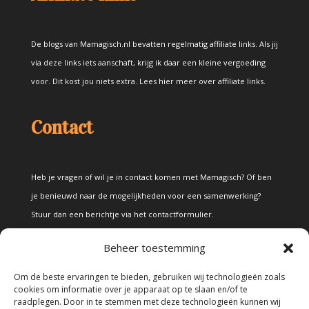
De blogs van Mamagisch.nl bevatten regelmatig affiliate links. Als jij
via deze links iets aanschaft, krijg ik daar een kleine vergoeding
voor. Dit kost jou niets extra.
Lees hier meer over affiliate links
.
Contact
Heb je vragen of wil je in contact komen met Mamagisch? Of ben
je benieuwd naar de mogelijkheden voor een samenwerking?
Stuur dan een berichtje via het
contactformulier
.
Beheer toestemming
Disclaimer
Om de beste ervaringen te bieden, gebruiken wij technologieën zoals
cookies om informatie over je apparaat op te slaan en/of te
raadplegen. Door in te stemmen met deze technologieën kunnen wij