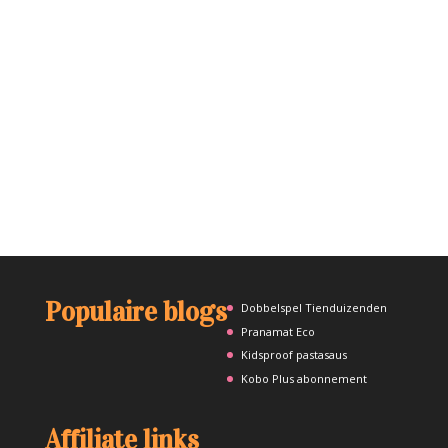
Populaire blogs
Dobbelspel Tienduizenden
Pranamat Eco
Kidsproof pastasaus
Kobo Plus abonnement
Affiliate links