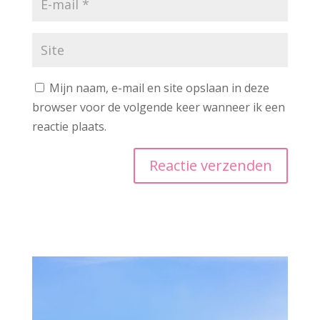
Mijn naam, e-mail en site opslaan in deze
browser voor de volgende keer wanneer ik een
reactie plaats.
A
l
t
e
r
n
a