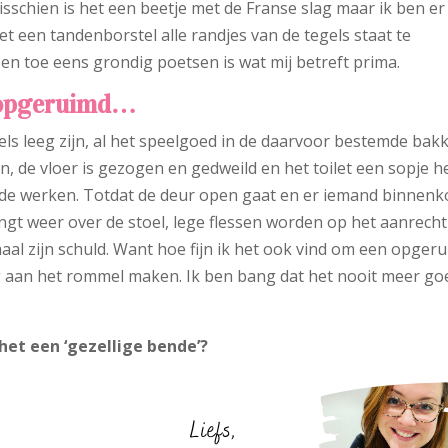
sschien is het een beetje met de Franse slag maar ik ben er
et een tandenborstel alle randjes van de tegels staat te
en toe eens grondig poetsen is wat mij betreft prima.
k opgeruimd…
tafels leeg zijn, al het speelgoed in de daarvoor bestemde bak
n, de vloer is gezogen en gedweild en het toilet een sopje h
arde werken. Totdat de deur open gaat en er iemand binnenk
ngt weer over de stoel, lege flessen worden op het aanrecht
emaal zijn schuld. Want hoe fijn ik het ook vind om een opger
dig aan het rommel maken. Ik ben bang dat het nooit meer go
s het een ‘gezellige bende’?