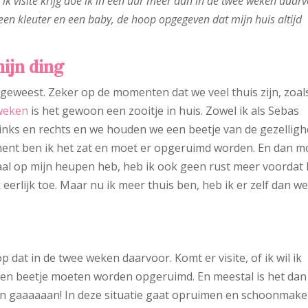
 ik visite krijg doe ik in een uur meer dan in de twee weken daarv
 een kleuter en een baby, de hoop opgegeven dat mijn huis altijd
mijn ding
geweest. Zeker op de momenten dat we veel thuis zijn, zoals
weken
is het gewoon een zooitje in huis. Zowel ik als Sebas
 links en rechts en we houden we een beetje van de gezelligh
ent ben ik het zat en moet er opgeruimd worden. En dan m
aal op mijn heupen heb, heb ik ook geen rust meer voordat 
k eerlijk toe. Maar nu ik meer thuis ben, heb ik er zelf dan we
op dat in de twee weken daarvoor. Komt er visite, of ik wil ik
t een beetje moeten worden opgeruimd. En meestal is het dan
en gaaaaaan! In deze situatie gaat opruimen en schoonmak