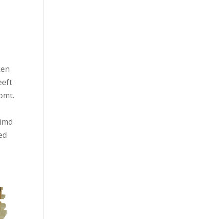
ken
eeft
omt.
uimd
ed