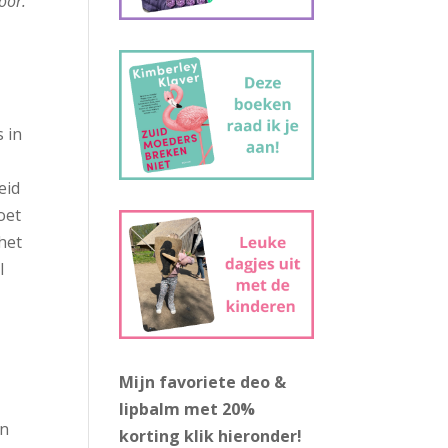
oor.
 in
eid
oet
het
l
Mijn favoriete deo &
lipbalm met 20%
en
korting
klik hieronder!