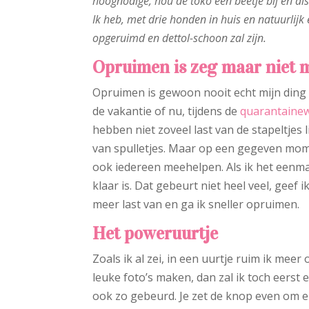
hoognodige, hou de toko een beetje bij en als
Ik heb, met drie honden in huis en natuurlijk
opgeruimd en dettol-schoon zal zijn.
Opruimen is zeg maar niet 
Opruimen is gewoon nooit echt mijn ding 
de vakantie of nu, tijdens de
quarantaine
hebben niet zoveel last van de stapeltjes
van spulletjes. Maar op een gegeven mom
ook iedereen meehelpen. Als ik het eenm
klaar is. Dat gebeurt niet heel veel, geef i
meer last van en ga ik sneller opruimen.
Het poweruurtje
Zoals ik al zei, in een uurtje ruim ik meer 
leuke foto’s maken, dan zal ik toch eers
ook zo gebeurd. Je zet de knop even om 