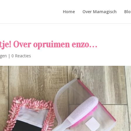
Home
Over Mamagisch
Blo
oitje! Over opruimen enzo…
ngen
|
0 Reacties