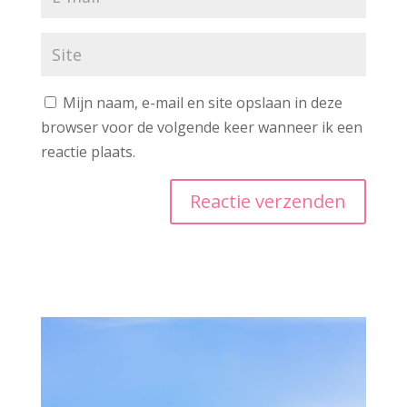
Mijn naam, e-mail en site opslaan in deze
browser voor de volgende keer wanneer ik een
reactie plaats.
A
l
t
e
r
n
a