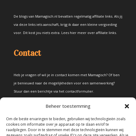
De blogs van Mamagisch.nl bevatten regelmatig affiliate links. Als jij
via deze links iets aanschaft, krijg ik daar een kleine vergoeding
voor. Dit kost jou niets extra.
Lees hier meer over affiliate links
.
Contact
Heb je vragen of wil je in contact komen met Mamagisch? Of ben
je benieuwd naar de mogelijkheden voor een samenwerking?
Stuur dan een berichtje via het
contactformulier
.
Beheer toestemming
Disclaimer
Om de beste ervaringen te bieden, gebruiken wij technologieën zoals
cookies om informatie over je apparaat op te slaan en/of te
raadplegen. Door in te stemmen met deze technologieën kunnen wij
Alle teksten en foto's op deze site zijn eigendom van Mamagisch.
gegevens zoals surfgedrag of unieke ID's op deze site verwerken. Als je