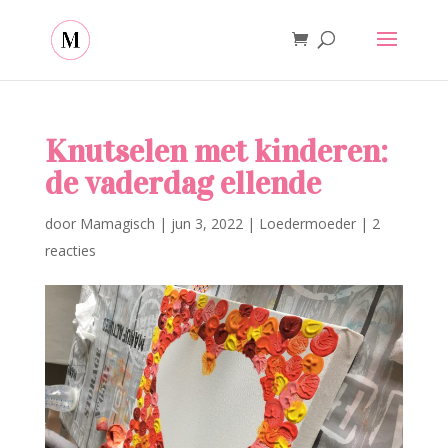
Knutselen met kinderen:
de vaderdag ellende
door
Mamagisch
|
jun 3, 2022
|
Loedermoeder
|
2
reacties