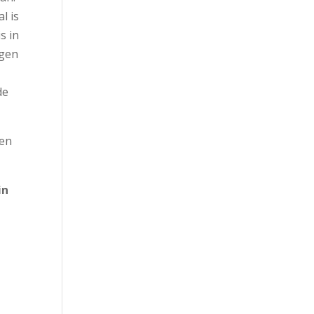
l is
s in
igen
de
een
in