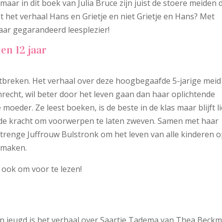
maar in dit boek van Julia Bruce zijn juist de stoere meiden 
 het verhaal Hans en Grietje en niet Grietje en Hans? Met
ar gegarandeerd leesplezier!
en 12 jaar
 ontbreken. Het verhaal over deze hoogbegaafde 5-jarige meid 
recht, wil beter door het leven gaan dan haar oplichtende
eder. Ze leest boeken, is de beste in de klas maar blijft li
t de kracht om voorwerpen te laten zweven. Samen met haar
trenge Juffrouw Bulstronk om het leven van alle kinderen 
e maken.
r ook om voor te lezen!
mijn jeugd is het verhaal over Saartje Tadema van Thea Beckm