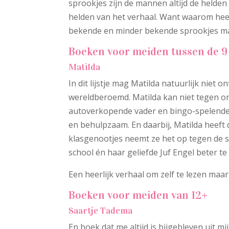
sprookjes zijn de mannen altijd de helden 
helden van het verhaal. Want waarom heet
bekende en minder bekende sprookjes ma
Boeken voor meiden tussen de 9 
Matilda
In dit lijstje mag Matilda natuurlijk niet
wereldberoemd. Matilda kan niet tegen on
autoverkopende vader en bingo-spelende mo
en behulpzaam. En daarbij, Matilda heef
klasgenootjes neemt ze het op tegen de s
school én haar geliefde Juf Engel beter t
Een heerlijk verhaal om zelf te lezen maa
Boeken voor meiden van 12+
Saartje Tadema
En boek dat me altijd is bijgebleven uit 