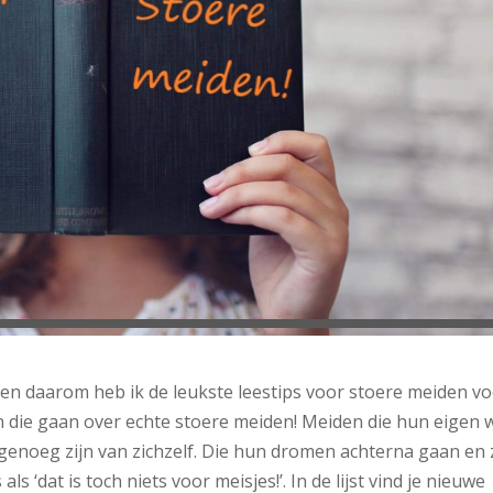
 en daarom heb ik de leukste leestips voor stoere meiden v
n die gaan over echte stoere meiden! Meiden die hun eigen w
enoeg zijn van zichzelf. Die hun dromen achterna gaan en 
 ‘dat is toch niets voor meisjes!’. In de lijst vind je nieuwe