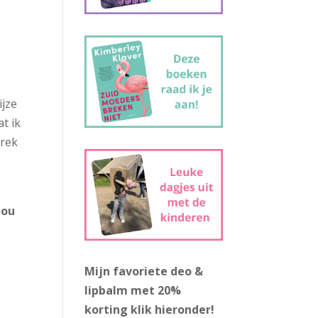
ijze
t ik
prek
jou
Mijn favoriete deo &
lipbalm met 20%
korting
klik hieronder!