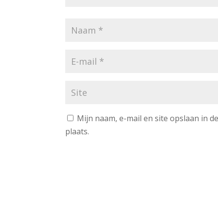
Mijn naam, e-mail en site opslaan in 
plaats.
A
l
t
e