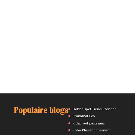
Populaire blogs
Dobbelspel Tienduizenden
Pranamat Eco
Kidsproof pastasaus
Kobo Plus abonnement