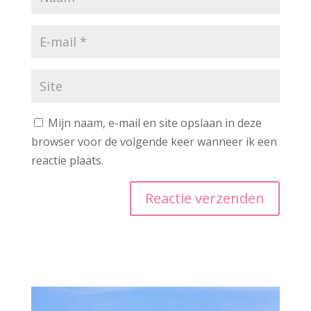
Mijn naam, e-mail en site opslaan in deze
browser voor de volgende keer wanneer ik een
reactie plaats.
A
l
t
e
r