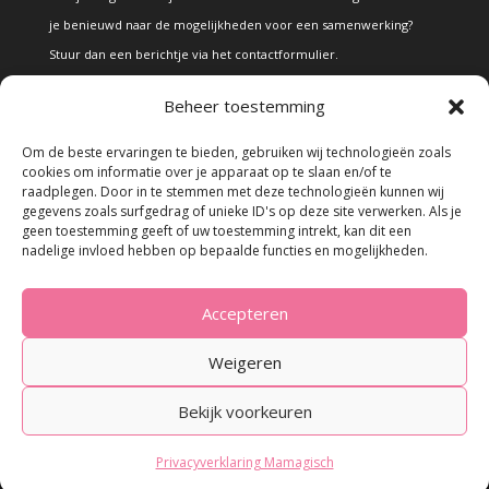
je benieuwd naar de mogelijkheden voor een samenwerking?
Stuur dan een berichtje via het
contactformulier
.
Beheer toestemming
Disclaimer
Om de beste ervaringen te bieden, gebruiken wij technologieën zoals
cookies om informatie over je apparaat op te slaan en/of te
raadplegen. Door in te stemmen met deze technologieën kunnen wij
Alle teksten en foto's op deze site zijn eigendom van Mamagisch.
gegevens zoals surfgedrag of unieke ID's op deze site verwerken. Als je
geen toestemming geeft of uw toestemming intrekt, kan dit een
Teksten en foto's van Mamagisch mogen onder geen beding
nadelige invloed hebben op bepaalde functies en mogelijkheden.
zonder toestemming worden overgenomen. Wanneer er gebruik
wordt gemaakt van teksten en foto's van derden, zal dit
Accepteren
uitdrukkelijk worden vermeld.
Weigeren
Bekijk voorkeuren
Privacyverklaring Mamagisch
© 2023 - Mamagisch.nl