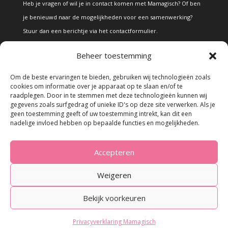
Heb je vragen of wil je in contact komen met Mamagisch? Of ben
je benieuwd naar de mogelijkheden voor een samenwerking?
Stuur dan een berichtje via het
contactformulier
.
Beheer toestemming
Disclaimer
Om de beste ervaringen te bieden, gebruiken wij technologieën zoals
cookies om informatie over je apparaat op te slaan en/of te
raadplegen. Door in te stemmen met deze technologieën kunnen wij
Alle teksten en foto's op deze site zijn eigendom van Mamagisch.
gegevens zoals surfgedrag of unieke ID's op deze site verwerken. Als je
geen toestemming geeft of uw toestemming intrekt, kan dit een
Teksten en foto's van Mamagisch mogen onder geen beding
nadelige invloed hebben op bepaalde functies en mogelijkheden.
zonder toestemming worden overgenomen. Wanneer er gebruik
wordt gemaakt van teksten en foto's van derden, zal dit
Accepteren
uitdrukkelijk worden vermeld.
Weigeren
Bekijk voorkeuren
© 2023 - Mamagisch.nl
Privacyverklaring Mamagisch