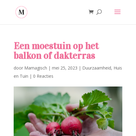
Een moestuin op het
balkon of dakterras
door
Mamagisch
|
mei 25, 2023
|
Duurzaamheid
,
Huis
en Tuin
|
0 Reacties