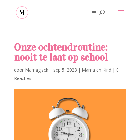
Onze ochtendroutine:
nooit te laat op school
door
Mamagisch
|
sep 5, 2023
|
Mama en Kind
|
0
Reacties