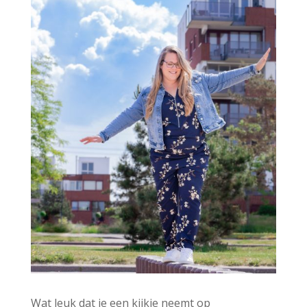
v
e
:
Wat leuk dat je een kijkje neemt op