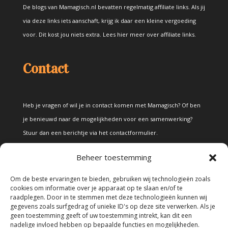
De blogs van Mamagisch.nl bevatten regelmatig affiliate links. Als jij
via deze links iets aanschaft, krijg ik daar een kleine vergoeding
voor. Dit kost jou niets extra.
Lees hier meer over affiliate links
.
Contact
Heb je vragen of wil je in contact komen met Mamagisch? Of ben
je benieuwd naar de mogelijkheden voor een samenwerking?
Stuur dan een berichtje via het
contactformulier
.
Beheer toestemming
Disclaimer
Om de beste ervaringen te bieden, gebruiken wij technologieën zoals
cookies om informatie over je apparaat op te slaan en/of te
raadplegen. Door in te stemmen met deze technologieën kunnen wij
Alle teksten en foto's op deze site zijn eigendom van Mamagisch.
gegevens zoals surfgedrag of unieke ID's op deze site verwerken. Als je
geen toestemming geeft of uw toestemming intrekt, kan dit een
Teksten en foto's van Mamagisch mogen onder geen beding
nadelige invloed hebben op bepaalde functies en mogelijkheden.