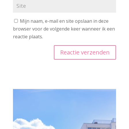
Mijn naam, e-mail en site opslaan in deze
browser voor de volgende keer wanneer ik een
reactie plaats.
A
l
t
e
r
n
a
t
i