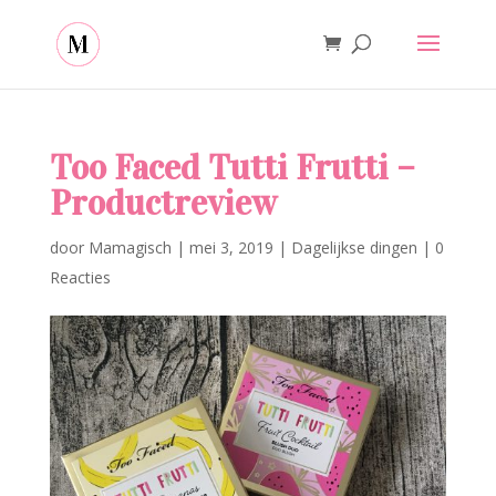
Too Faced Tutti Frutti –
Productreview
door
Mamagisch
|
mei 3, 2019
|
Dagelijkse dingen
|
0
Reacties