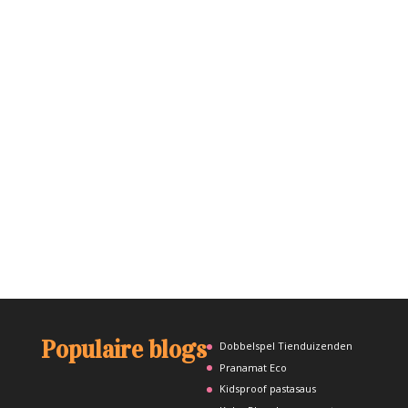
Populaire blogs
Dobbelspel Tienduizenden
Pranamat Eco
Kidsproof pastasaus