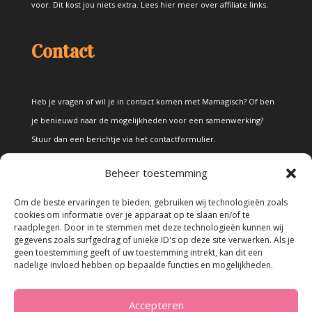
voor. Dit kost jou niets extra.
Lees hier meer over affiliate links
.
Contact
Heb je vragen of wil je in contact komen met Mamagisch? Of ben
je benieuwd naar de mogelijkheden voor een samenwerking?
Stuur dan een berichtje via het
contactformulier
.
Beheer toestemming
Disclaimer
Om de beste ervaringen te bieden, gebruiken wij technologieën zoals
cookies om informatie over je apparaat op te slaan en/of te
raadplegen. Door in te stemmen met deze technologieën kunnen wij
Alle teksten en foto's op deze site zijn eigendom van Mamagisch.
gegevens zoals surfgedrag of unieke ID's op deze site verwerken. Als je
geen toestemming geeft of uw toestemming intrekt, kan dit een
Teksten en foto's van Mamagisch mogen onder geen beding
nadelige invloed hebben op bepaalde functies en mogelijkheden.
zonder toestemming worden overgenomen. Wanneer er gebruik
wordt gemaakt van teksten en foto's van derden, zal dit
Accepteren
uitdrukkelijk worden vermeld.