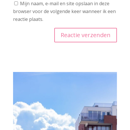
Mijn naam, e-mail en site opslaan in deze
browser voor de volgende keer wanneer ik een
reactie plaats.
A
l
t
e
r
n
a
t
i
v
e