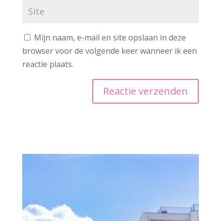
Mijn naam, e-mail en site opslaan in deze
browser voor de volgende keer wanneer ik een
reactie plaats.
A
l
t
e
r
n
a
t
i