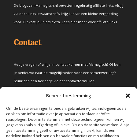
De blogs van Mamagisch.nl bevatten regelmatig affiliate links. Als jij
via deze links iets aanschaft, krijg ik daar een kleine vergoeding
voor. Dit kost jou niets extra.
Lees hier meer over affiliate links
.
Contact
Heb je vragen of wil je in contact komen met Mamagisch? Of ben
je benieuwd naar de mogelijkheden voor een samenwerking?
Stuur dan een berichtje via het
contactformulier
.
Beheer toestemming
Disclaimer
Om de beste ervaringen te bieden, gebruiken wij technologieën zoals
cookies om informatie over je apparaat op te slaan en/of te
raadplegen. Door in te stemmen met deze technologieën kunnen wij
Alle teksten en foto's op deze site zijn eigendom van Mamagisch.
gegevens zoals surfgedrag of unieke ID's op deze site verwerken. Als je
geen toestemming geeft of uw toestemming intrekt, kan dit een
Teksten en foto's van Mamagisch mogen onder geen beding
nadelige invloed hebben op bepaalde functies en mogelijkheden.