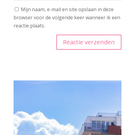
Mijn naam, e-mail en site opslaan in deze
browser voor de volgende keer wanneer ik een
reactie plaats.
A
l
t
e
r
n
a
t
i
v
e