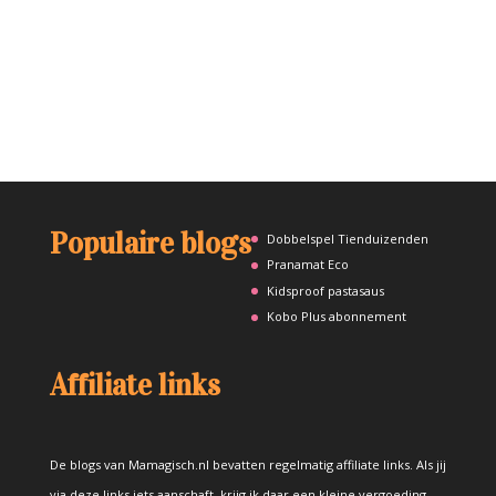
Populaire blogs
Dobbelspel Tienduizenden
Pranamat Eco
Kidsproof pastasaus
Kobo Plus abonnement
Affiliate links
De blogs van Mamagisch.nl bevatten regelmatig affiliate links. Als jij
via deze links iets aanschaft, krijg ik daar een kleine vergoeding