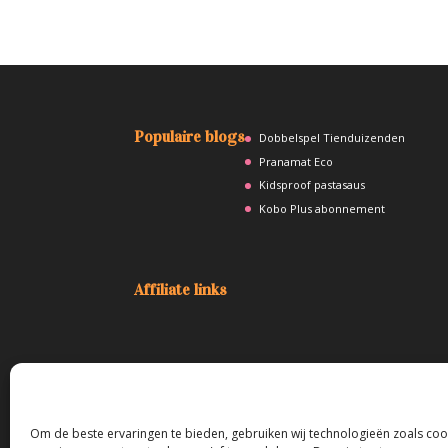
Populaire blogs
Dobbelspel Tienduizenden
Pranamat Eco
Kidsproof pastasaus
Kobo Plus abonnement
Affiliate links
De blogs van Mamagisch.nl bevatten regelmatig affiliate
links. Als jij via deze links iets aanschaft, krijg ik daar een
Om de beste ervaringen te bieden, gebruiken wij technologieën zoals co
kleine vergoeding voor. Dit kost jou niets extra.
Lees hier