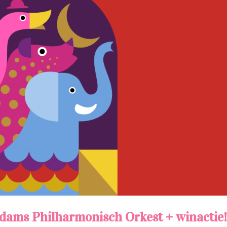
rdams Philharmonisch Orkest + winactie