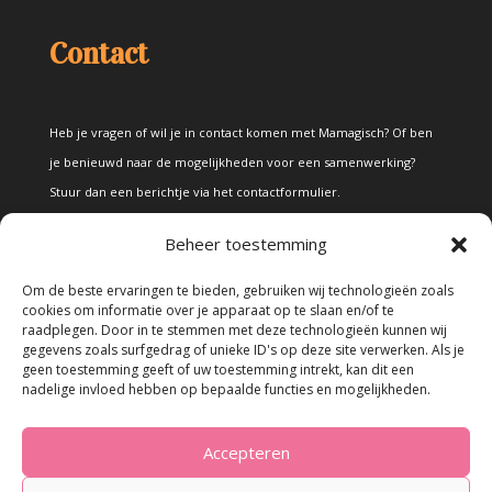
Contact
Heb je vragen of wil je in contact komen met Mamagisch? Of ben
je benieuwd naar de mogelijkheden voor een samenwerking?
Stuur dan een berichtje via het
contactformulier
.
Beheer toestemming
Disclaimer
Om de beste ervaringen te bieden, gebruiken wij technologieën zoals
cookies om informatie over je apparaat op te slaan en/of te
raadplegen. Door in te stemmen met deze technologieën kunnen wij
Alle teksten en foto's op deze site zijn eigendom van Mamagisch.
gegevens zoals surfgedrag of unieke ID's op deze site verwerken. Als je
geen toestemming geeft of uw toestemming intrekt, kan dit een
Teksten en foto's van Mamagisch mogen onder geen beding
nadelige invloed hebben op bepaalde functies en mogelijkheden.
zonder toestemming worden overgenomen. Wanneer er gebruik
wordt gemaakt van teksten en foto's van derden, zal dit
Accepteren
uitdrukkelijk worden vermeld.