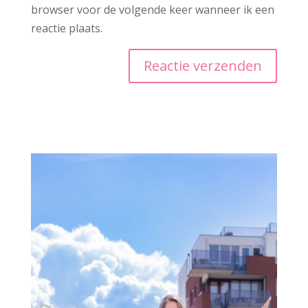
browser voor de volgende keer wanneer ik een
reactie plaats.
A
l
t
e
r
n
a
t
i
v
e
: