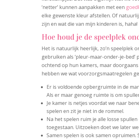
‘netter’ kunnen aanpakken met een
goedk
elke gewenste kleur afstellen. Of natuurli
zijn en wat die van mijn kinderen is, haha!
Hoe houd je de speelplek o
Het is natuurlijk heerlijk, zo’n speelplek 
gebruiken als ‘pleur-maar-onder-je-bed’ p
ochtend op hun kamers, maar doorgaans o
hebben we wat voorzorgsmaatregelen get
Er is voldoende opbergruimte in de man
Als er maar genoeg ruimte is om spullen
Je kamer is netjes voordat we naar be
spelen en zit je niet in de rommel.
Na het spelen ruim je alle losse spullen
toegestaan. Uitzoeken doet we later we
Samen spelen is ook samen opruimen. Sp