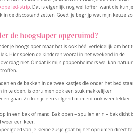
ope led-strip
. Dat is eigenlijk nog wel toffer, want die kun je
jk in de discostand zetten. Goed, je begrijp wat mijn keuze z
nder de hoogslaper opgeruimd?
onder je hoogslaper maar het is ook héél verleidelijk om het 
lek. Hier spelen de kinderen vooral in het weekend in de
verdag niet. Omdat ik mijn pappenheimers wel kan natuurl
roffen.
den en de bakken in de twee kastjes die onder het bed staa
 in te doen, is opruimen ook een stuk makkelijker.
neden gaan. Zo kun je een volgend moment ook weer lekker
 op in een bak of mand. Bak open – spullen erin – bak dicht i
l weer een keer.
eelgoed van je kleine zusje gaat bij het opruimen direct t