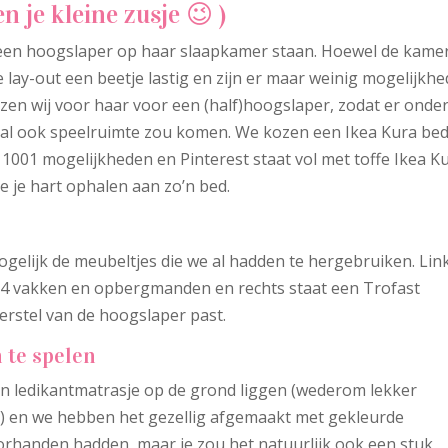
n je kleine zusje 😉 )
r een hoogslaper op haar slaapkamer staan. Hoewel de kame
de lay-out een beetje lastig en zijn er maar weinig mogelijkh
en wij voor haar voor een (half)hoogslaper, zodat er onde
l ook speelruimte zou komen. We kozen een Ikea Kura bed.
 1001 mogelijkheden en Pinterest staat vol met toffe Ikea K
 je je hart ophalen aan zo’n bed.
elijk de meubeltjes die we al hadden te hergebruiken. Lin
t 4 vakken en opbergmanden en rechts staat een Trofast
erstel van de hoogslaper past.
n te spelen
n ledikantmatrasje op de grond liggen (wederom lekker
d) en we hebben het gezellig afgemaakt met gekleurde
oorhanden hadden, maar je zou het natuurlijk ook een stuk