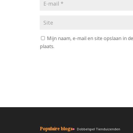
Mijn naam, e-mail en site opslaan in 
plaats.
A
l
t
e
r
n
a
Populaire blogs
Dobbelspel Tienduizenden
t