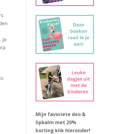
rs
eden
r
 Je
ura
ks
Mijn favoriete deo &
lipbalm met 20%
korting
klik hieronder!