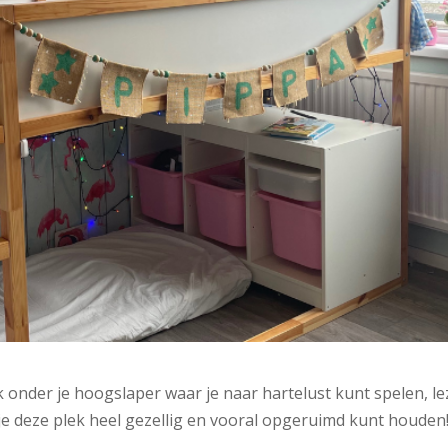
 onder je hoogslaper waar je naar hartelust kunt spelen, l
je deze plek heel gezellig en vooral opgeruimd kunt houden