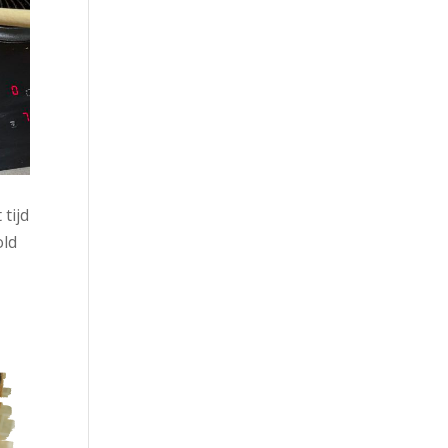
 tijd
old