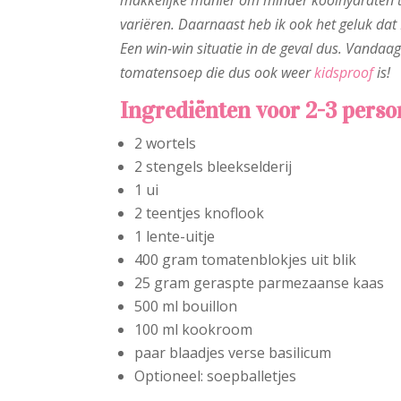
makkelijke manier om minder koolhydraten te 
variëren. Daarnaast heb ik ook het geluk dat N
Een win-win situatie in de geval dus. Vandaa
tomatensoep
die dus ook weer
kidsproof
is!
Ingrediënten voor 2-3 perso
2 wortels
2 stengels bleekselderij
1 ui
2 teentjes knoflook
1 lente-uitje
400 gram tomatenblokjes uit blik
25 gram geraspte parmezaanse kaas
500 ml bouillon
100 ml kookroom
paar blaadjes verse basilicum
Optioneel: soepballetjes