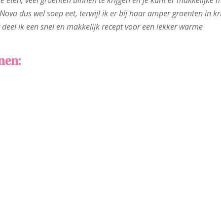
eten, veel groenten binnen te krijgen en je kunt er makkelijke 
ova dus wel soep eet, terwijl ik er bij haar amper groenten in kri
g deel ik een snel en makkelijk recept voor een lekker warme
nen: