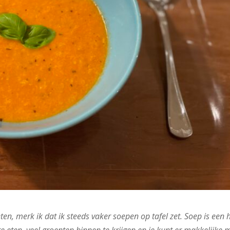
en, merk ik dat ik steeds vaker soepen op tafel zet. Soep is een 