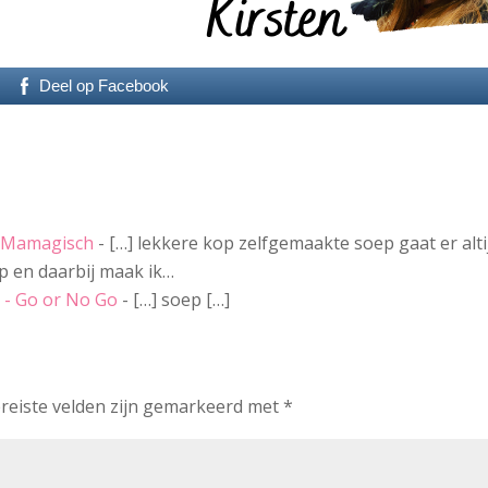
Deel op Facebook
- Mamagisch
- […] lekkere kop zelfgemaakte soep gaat er alti
p en daarbij maak ik…
 - Go or No Go
- […] soep […]
reiste velden zijn gemarkeerd met
*