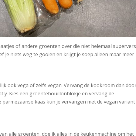
atjes of andere groenten over die niet helemaal superver
ef je niets weg te gooien en krijgt je soep alleen maar meer
ijk ook vega of zelfs vegan. Vervang de kookroom dan doo
atly. Kies een groentebouillonblokje en vervang de
De parmezaanse kaas kun je vervangen met de vegan variant
an alle groenten, doe ik alles in de keukenmachine om het