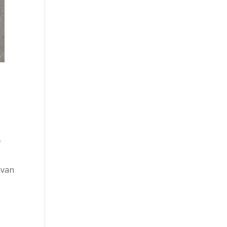
s
r
 van