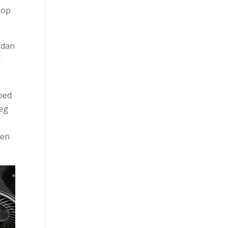
 op
 dan
r
goed
oeg
men