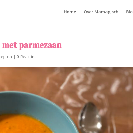
Home
Over Mamagisch
Blo
p met parmezaan
cepten
|
0 Reacties