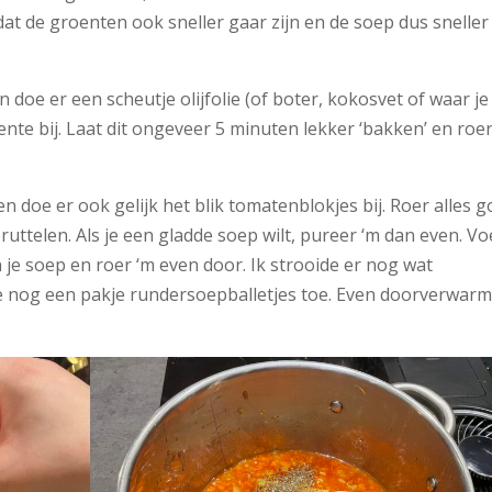
 dat de groenten ook sneller gaar zijn en de soep dus sneller
 doe er een scheutje olijfolie (of boter, kokosvet of waar je
ente bij. Laat dit ongeveer 5 minuten lekker ‘bakken’ en roe
n doe er ook gelijk het blik tomatenblokjes bij. Roer alles 
pruttelen. Als je een gladde soep wilt, pureer ‘m dan even. V
e soep en roer ‘m even door. Ik strooide er nog wat
 nog een pakje rundersoepballetjes toe. Even doorverwar