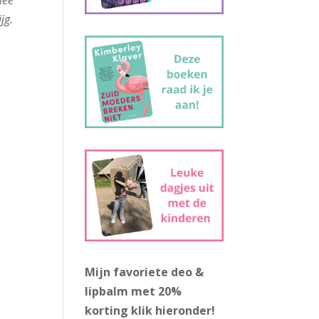
mee
jg.
Mijn favoriete deo &
lipbalm met 20%
korting
klik hieronder!