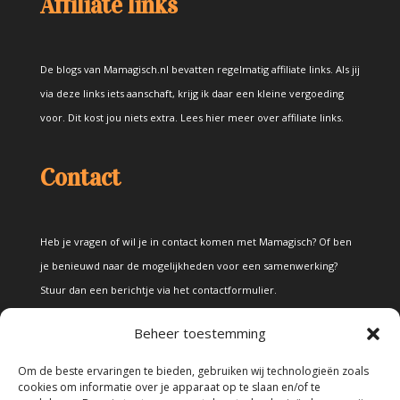
Affiliate links
De blogs van Mamagisch.nl bevatten regelmatig affiliate links. Als jij
via deze links iets aanschaft, krijg ik daar een kleine vergoeding
voor. Dit kost jou niets extra.
Lees hier meer over affiliate links
.
Contact
Heb je vragen of wil je in contact komen met Mamagisch? Of ben
je benieuwd naar de mogelijkheden voor een samenwerking?
Stuur dan een berichtje via het
contactformulier
.
Beheer toestemming
Disclaimer
Om de beste ervaringen te bieden, gebruiken wij technologieën zoals
cookies om informatie over je apparaat op te slaan en/of te