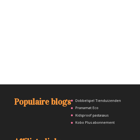
Populaire blogs
Dobbelspel Tienduizenden
Pranamat Eco
Kidsproof pastasaus
Kobo Plus abonnement