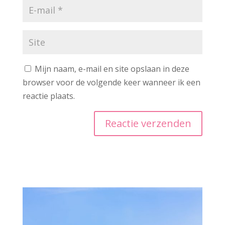
Mijn naam, e-mail en site opslaan in deze
browser voor de volgende keer wanneer ik een
reactie plaats.
A
l
t
e
r
n
a