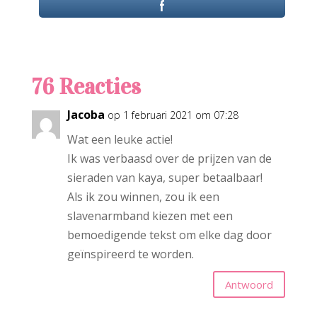
76 Reacties
Jacoba
op 1 februari 2021 om 07:28
Wat een leuke actie!
Ik was verbaasd over de prijzen van de
sieraden van kaya, super betaalbaar!
Als ik zou winnen, zou ik een
slavenarmband kiezen met een
bemoedigende tekst om elke dag door
geïnspireerd te worden.
Antwoord