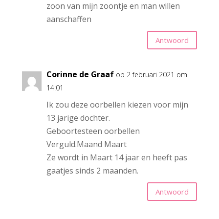
zoon van mijn zoontje en man willen
aanschaffen
Antwoord
Corinne de Graaf
op 2 februari 2021 om
14:01
Ik zou deze oorbellen kiezen voor mijn
13 jarige dochter.
Geboortesteen oorbellen
Verguld.Maand Maart
Ze wordt in Maart 14 jaar en heeft pas
gaatjes sinds 2 maanden.
Antwoord