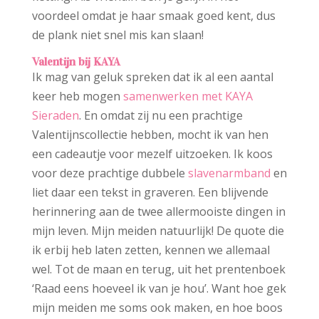
voordeel omdat je haar smaak goed kent, dus
de plank niet snel mis kan slaan!
Valentijn bij KAYA
Ik mag van geluk spreken dat ik al een aantal
keer heb mogen
samenwerken met KAYA
Sieraden
. En omdat zij nu een prachtige
Valentijnscollectie hebben, mocht ik van hen
een cadeautje voor mezelf uitzoeken. Ik koos
voor deze prachtige dubbele
slavenarmband
en
liet daar een tekst in graveren. Een blijvende
herinnering aan de twee allermooiste dingen in
mijn leven. Mijn meiden natuurlijk! De quote die
ik erbij heb laten zetten, kennen we allemaal
wel. Tot de maan en terug, uit het prentenboek
‘Raad eens hoeveel ik van je hou’. Want hoe gek
mijn meiden me soms ook maken, en hoe boos