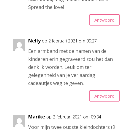
Spread the love!
Antwoord
Nelly
op 2 februari 2021 om 09:27
Een armband met de namen van de
kinderen erin gegraveerd zou het dan
denk ik worden. Leuk om ter
gelegenheid van je verjaardag
cadeautjes weg te geven.
Antwoord
Marike
op 2 februari 2021 om 09:34
Voor mijn twee oudste kleindochters (9