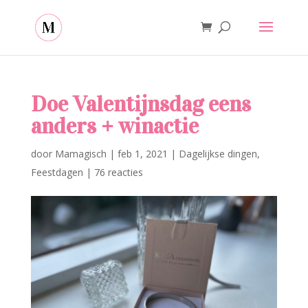
Doe Valentijnsdag eens
anders + winactie
door
Mamagisch
|
feb 1, 2021
|
Dagelijkse dingen
,
Feestdagen
|
76 reacties