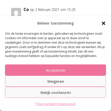
Co
op 2 februari 2021 om 15:25
ik zie zoveel moois… de infinityketting,
Beheer toestemming
maar ook de slavenarmband. ik doe in
ieder geval graag mee.
Om de beste ervaringen te bieden, gebruiken wij technologieën zoals
cookies om informatie over je apparaat op te slaan en/of te
Antwoord
raadplegen. Door in te stemmen met deze technologieën kunnen wij
gegevens zoals surfgedrag of unieke ID's op deze site verwerken. Als je
geen toestemming geeft of uw toestemming intrekt, kan dit een
nadelige invloed hebben op bepaalde functies en mogelijkheden.
cor Boeren
op 2 februari 2021 om 15:28
Leuke Actie ik doe zeker mee.
Accepteren
Antwoord
Weigeren
Bekijk voorkeuren
Stefany van Wijk
op 2 februari 2021 om
17:16
Privacyverklaring Mamagisch