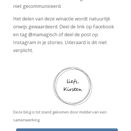
niet gecommuniceerd.
Het delen van deze winactie wordt natuurlijk
onwijs gewaardeerd. Deel de link op Facebook
en tag @mamagisch of deel de post op
Instagram in je stories. Uiteraard is dit niet
verplicht.
Deze blog is tot stand gekomen door middel van een
samenwerking.