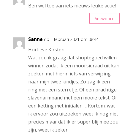
Ben wel toe aan iets nieuws leuke actie!
Antwoord
Sanne
op 1 februari 2021 om 08:44
Hoi lieve Kirsten,
Wat zou ik graag dat shoptegoed willen
winnen zodat ik een mooi sieraad uit kan
zoeken met hierin iets van verwijzing
naar mijn twee kindjes. Zo zag ik een
ring met een sterretje. Of een prachtige
slavenarmband met een mooie tekst. Of
een ketting met initialen…. Kortom; wat
ik ervoor zou uitzoeken weet ik nog niet
precies maar dat ik er super blij mee zou
zijn, weet ik zeker!