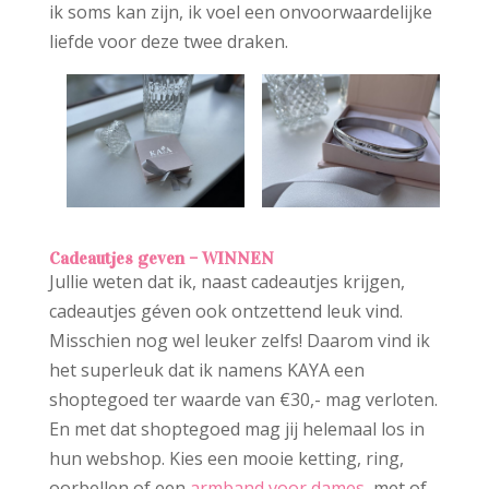
ik soms kan zijn, ik voel een onvoorwaardelijke
liefde voor deze twee draken.
Cadeautjes geven – WINNEN
Jullie weten dat ik, naast cadeautjes krijgen,
cadeautjes géven ook ontzettend leuk vind.
Misschien nog wel leuker zelfs! Daarom vind ik
het superleuk dat ik namens KAYA een
shoptegoed ter waarde van €30,- mag verloten.
En met dat shoptegoed mag jij helemaal los in
hun webshop. Kies een mooie ketting, ring,
oorbellen of een
armband voor dames
, met of