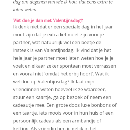
dag om degenen van wie ik hou, dat eens extra te
laten weten.
Wat doe je dan met Valentijnsdag?
Ik denk niet dat er een speciale dag in het jaar
moet zijn dat je extra lief moet zijn voor je
partner, wat natuurlijk wel een beetje de
insteek is van Valentijnsdag. Ik vind dat je het
hele jaar je partner moet laten weten hoe je je
voelt en elkaar zeker spontaan moet verrassen
en vooral niet ‘omdat het erbij hoort’. Wat ik
wel doe op Valentijnsdag? Ik laat mijn
vriendinnen weten hoeveel ik ze waardeer,
stuur een kaartje, ga op bezoek of neem een
cadeautje mee. Een grote doos luxe bonbons of
een taartje, iets moois voor in hun huis of een
persoonlijk cadeau als een armbandje of
ketting. Als vriendin ben je gelijk in het