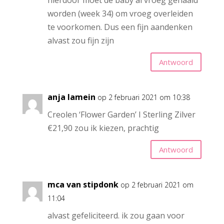
hierdoor moet de baby al vroeg gehaald
worden (week 34) om vroeg overleiden
te voorkomen. Dus een fijn aandenken
alvast zou fijn zijn
Antwoord
anja lamein
op 2 februari 2021 om 10:38
Creolen ‘Flower Garden’ I Sterling Zilver
€21,90 zou ik kiezen, prachtig
Antwoord
mca van stipdonk
op 2 februari 2021 om
11:04
alvast gefeliciteerd. ik zou gaan voor