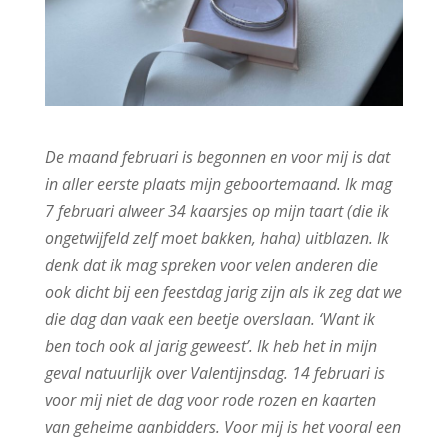
De maand februari is begonnen en voor mij is dat
in aller eerste plaats mijn geboortemaand. Ik mag
7 februari alweer 34 kaarsjes op mijn taart (die ik
ongetwijfeld zelf moet bakken, haha) uitblazen. Ik
denk dat ik mag spreken voor velen anderen die
ook dicht bij een feestdag jarig zijn als ik zeg dat we
die dag dan vaak een beetje overslaan. ‘Want ik
ben toch ook al jarig geweest’. Ik heb het in mijn
geval natuurlijk over Valentijnsdag. 14 februari is
voor mij niet de dag voor rode rozen en kaarten
van geheime aanbidders. Voor mij is het vooral een