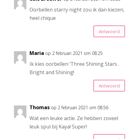
Oorbellen starry night zou ik dan kiezen,
heel chique
Antwoord
Maria
op 2 februari 2021 om 08:25
Ik kies oorbellen ‘Three Shining Stars .
Bright and Shining!
Antwoord
Thomas
op 2 februari 2021 om 08:56
Wat een leuke actie. Ze hebben zoveel
leuk spul bij Kaya! Super!