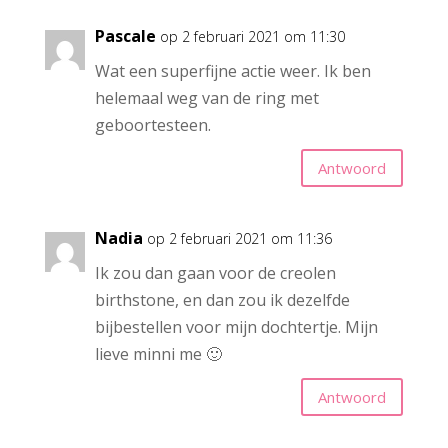
Pascale
op 2 februari 2021 om 11:30
Wat een superfijne actie weer. Ik ben
helemaal weg van de ring met
geboortesteen.
Antwoord
Nadia
op 2 februari 2021 om 11:36
Ik zou dan gaan voor de creolen
birthstone, en dan zou ik dezelfde
bijbestellen voor mijn dochtertje. Mijn
lieve minni me 🙂
Antwoord