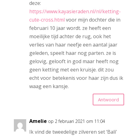
deze:
https://www.kayasieraden.nl/nl/ketting-
cute-cross.html
voor mijn dochter die in
februari 10 jaar wordt. ze heeft een
moeilijke tijd achter de rug, ook het
verlies van haar neefje een aantal jaar
geleden, speelt haar nog parten. ze is
gelovig, gelooft in god maar heeft nog
geen ketting met een kruisje. dit zou
echt voor betekenis voor haar zijn dus ik
waag een kansje.
Antwoord
Amelie
op 2 februari 2021 om 11:04
Ik vind de tweedelige zilveren set ‘Bali’