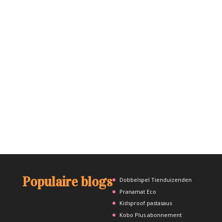
Populaire blogs
Dobbelspel Tienduizenden
Pranamat Eco
Kidsproof pastasaus
Kobo Plus abonnement