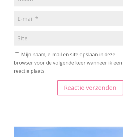
Mijn naam, e-mail en site opslaan in deze
browser voor de volgende keer wanneer ik een
reactie plaats.
A
l
t
e
r