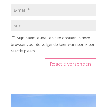
Mijn naam, e-mail en site opslaan in deze
browser voor de volgende keer wanneer ik een
reactie plaats.
A
l
t
e
r
n