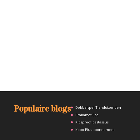
Populaire blogs
Dobbelspel Tienduizenden
Pranamat Eco
Kidsproof pastasaus
Kobo Plus abonnement