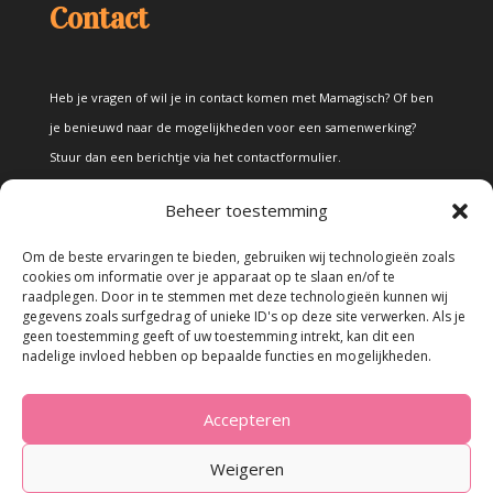
Contact
Heb je vragen of wil je in contact komen met Mamagisch? Of ben
je benieuwd naar de mogelijkheden voor een samenwerking?
Stuur dan een berichtje via het
contactformulier
.
Beheer toestemming
Disclaimer
Om de beste ervaringen te bieden, gebruiken wij technologieën zoals
cookies om informatie over je apparaat op te slaan en/of te
raadplegen. Door in te stemmen met deze technologieën kunnen wij
Alle teksten en foto's op deze site zijn eigendom van Mamagisch.
gegevens zoals surfgedrag of unieke ID's op deze site verwerken. Als je
geen toestemming geeft of uw toestemming intrekt, kan dit een
Teksten en foto's van Mamagisch mogen onder geen beding
nadelige invloed hebben op bepaalde functies en mogelijkheden.
zonder toestemming worden overgenomen. Wanneer er gebruik
wordt gemaakt van teksten en foto's van derden, zal dit
Accepteren
uitdrukkelijk worden vermeld.
Weigeren