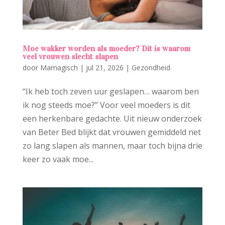
Moe wakker worden als moeder? Dit is waarom
veel vrouwen slecht slapen
door
Mamagisch
|
jul 21, 2026
|
Gezondheid
“Ik heb toch zeven uur geslapen… waarom ben
ik nog steeds moe?” Voor veel moeders is dit
een herkenbare gedachte. Uit nieuw onderzoek
van Beter Bed blijkt dat vrouwen gemiddeld net
zo lang slapen als mannen, maar toch bijna drie
keer zo vaak moe...