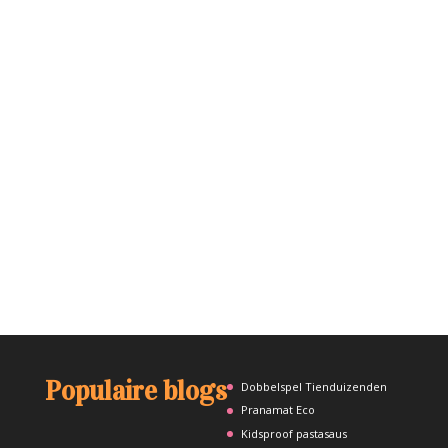
Populaire blogs
Dobbelspel Tienduizenden
Pranamat Eco
Kidsproof pastasaus