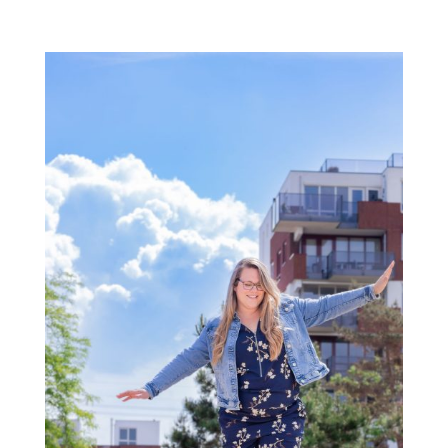
t
e
r
n
a
t
i
v
e
: