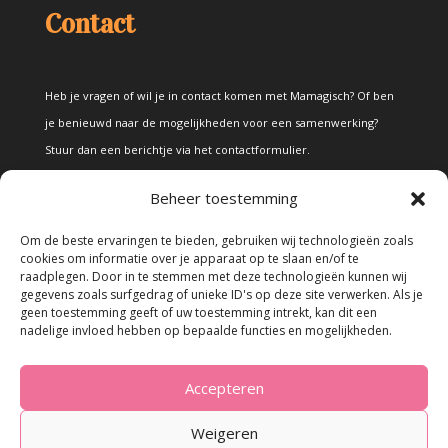
Contact
Heb je vragen of wil je in contact komen met Mamagisch? Of ben
je benieuwd naar de mogelijkheden voor een samenwerking?
Stuur dan een berichtje via het
contactformulier
.
Beheer toestemming
Disclaimer
Om de beste ervaringen te bieden, gebruiken wij technologieën zoals
cookies om informatie over je apparaat op te slaan en/of te
raadplegen. Door in te stemmen met deze technologieën kunnen wij
Alle teksten en foto's op deze site zijn eigendom van Mamagisch.
gegevens zoals surfgedrag of unieke ID's op deze site verwerken. Als je
geen toestemming geeft of uw toestemming intrekt, kan dit een
Teksten en foto's van Mamagisch mogen onder geen beding
nadelige invloed hebben op bepaalde functies en mogelijkheden.
zonder toestemming worden overgenomen. Wanneer er gebruik
wordt gemaakt van teksten en foto's van derden, zal dit
Accepteren
uitdrukkelijk worden vermeld.
Weigeren