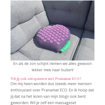
En als de zon schijnt nemen we alles gewoon
lekker mee naar buiten!
Wil jij ook ontspannen met Pranamat ECO?
Om mij heen worden dus steeds meer mensen
enthousiast over Pranamat ECO. En ik hoop dat
jij dat na het lezen van mijn blogs ook bent
geworden. Wil je zelf een massageset