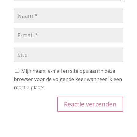
Mijn naam, e-mail en site opslaan in deze
browser voor de volgende keer wanneer ik een
reactie plaats.
A
l
t