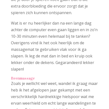
extra doorbloeding die ervoor zorgt dat je
spieren zich kunnen ontspannen.
Wat is er nu heerlijker dan na een lange dag
achter de computer even gaan liggen en in zo’n
10-30 minuten even helemaal bij te tanken?
Overigens vind ik het ook heerlijk om de
massagemat te gebruiken vlak voor ik ga
slapen. Ik leg de mat dan in bed en kruip ook
lekker onder de dekens. Gegarandeerd lekker
slapen!
Beenmassage
Zoals je wellicht wel weet, wandel ik graag maar
heb ik het afgelopen jaar gekampt met een
verschrikkelijk hardnekkige hielspoor wat me
ervan weerhield om echt lange wandelingen te