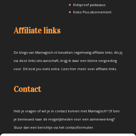
Kidsproof pastasaus
Kobo Plus abonnement
Affiliate links
De blogs van Mamagisch.nl bevatten regelmatig affiliate links. Als jij
via deze links iets aanschaft, krijg ik daar een kleine vergoeding
voor. Dit kost jou niets extra.
Lees hier meer over affiliate links
.
Contact
Heb je vragen of wil je in contact komen met Mamagisch? Of ben
je benieuwd naar de mogelijkheden voor een samenwerking?
Stuur dan een berichtje via het
contactformulier
.