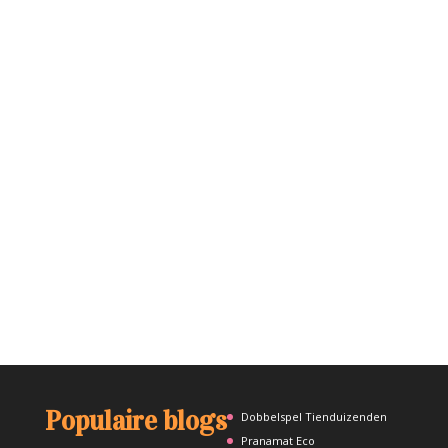
Populaire blogs
Dobbelspel Tienduizenden
Pranamat Eco