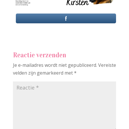
Reactie verzenden
Je e-mailadres wordt niet gepubliceerd.
Vereiste
velden zijn gemarkeerd met
*