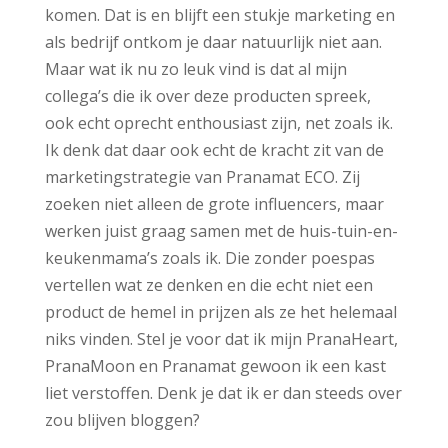
komen. Dat is en blijft een stukje marketing en
als bedrijf ontkom je daar natuurlijk niet aan.
Maar wat ik nu zo leuk vind is dat al mijn
collega’s die ik over deze producten spreek,
ook echt oprecht enthousiast zijn, net zoals ik.
Ik denk dat daar ook echt de kracht zit van de
marketingstrategie van Pranamat ECO. Zij
zoeken niet alleen de grote influencers, maar
werken juist graag samen met de huis-tuin-en-
keukenmama’s zoals ik. Die zonder poespas
vertellen wat ze denken en die echt niet een
product de hemel in prijzen als ze het helemaal
niks vinden. Stel je voor dat ik mijn PranaHeart,
PranaMoon en Pranamat gewoon ik een kast
liet verstoffen. Denk je dat ik er dan steeds over
zou blijven bloggen?