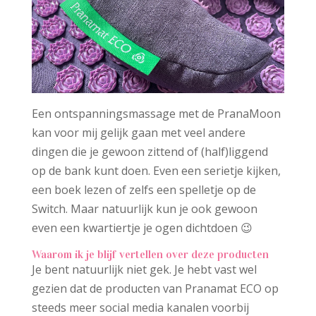
Een ontspanningsmassage met de PranaMoon
kan voor mij gelijk gaan met veel andere
dingen die je gewoon zittend of (half)liggend
op de bank kunt doen. Even een serietje kijken,
een boek lezen of zelfs een spelletje op de
Switch. Maar natuurlijk kun je ook gewoon
even een kwartiertje je ogen dichtdoen 😉
Waarom ik je blijf vertellen over deze producten
Je bent natuurlijk niet gek. Je hebt vast wel
gezien dat de producten van Pranamat ECO op
steeds meer social media kanalen voorbij