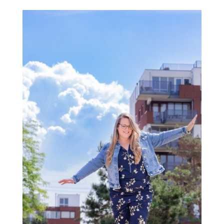
e
r
n
a
t
i
v
e
: