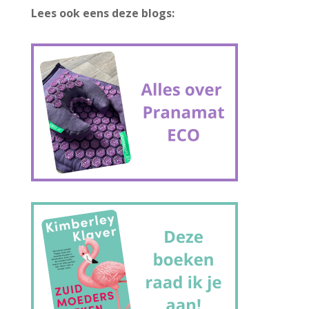
Lees ook eens deze blogs: