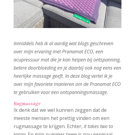
Inmiddels heb ik al aardig wat blogs geschreven
over mijn ervaring met Pranamat ECO, een
acupressuur mat die je kan helpen bij ontspanning,
betere doorbloeding en je daarbij ook nog eens een
heerlijke massage geeft. In deze blog vertel ik je
over mijn favoriete manieren om de Pranamat ECO
te gebruiken voor een ontspanningsmassage.
Rugmassage
Ik denk dat we wel kunnen zeggen dat de
meeste mensen het prettig vinden om een
rugmassage te krijgen. Echter,
it takes two to
tango
. En mijn nummer twee is nou eenmaal