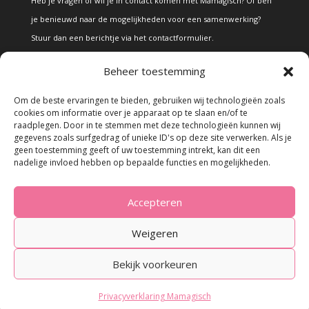
Heb je vragen of wil je in contact komen met Mamagisch? Of ben
je benieuwd naar de mogelijkheden voor een samenwerking?
Stuur dan een berichtje via het
contactformulier
.
Beheer toestemming
Disclaimer
Om de beste ervaringen te bieden, gebruiken wij technologieën zoals
cookies om informatie over je apparaat op te slaan en/of te
raadplegen. Door in te stemmen met deze technologieën kunnen wij
Alle teksten en foto's op deze site zijn eigendom van Mamagisch.
gegevens zoals surfgedrag of unieke ID's op deze site verwerken. Als je
geen toestemming geeft of uw toestemming intrekt, kan dit een
Teksten en foto's van Mamagisch mogen onder geen beding
nadelige invloed hebben op bepaalde functies en mogelijkheden.
zonder toestemming worden overgenomen. Wanneer er gebruik
wordt gemaakt van teksten en foto's van derden, zal dit
Accepteren
uitdrukkelijk worden vermeld.
Weigeren
Bekijk voorkeuren
© 2023 - Mamagisch.nl
Privacyverklaring Mamagisch