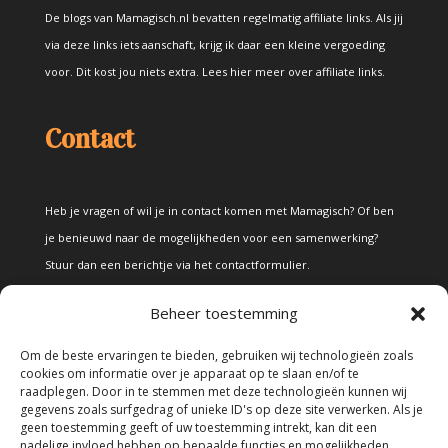
De blogs van Mamagisch.nl bevatten regelmatig affiliate links. Als jij
via deze links iets aanschaft, krijg ik daar een kleine vergoeding
voor. Dit kost jou niets extra.
Lees hier meer over affiliate links
.
Contact
Heb je vragen of wil je in contact komen met Mamagisch? Of ben
je benieuwd naar de mogelijkheden voor een samenwerking?
Stuur dan een berichtje via het
contactformulier
.
Beheer toestemming
Disclaimer
Om de beste ervaringen te bieden, gebruiken wij technologieën zoals
cookies om informatie over je apparaat op te slaan en/of te
raadplegen. Door in te stemmen met deze technologieën kunnen wij
Alle teksten en foto's op deze site zijn eigendom van Mamagisch.
gegevens zoals surfgedrag of unieke ID's op deze site verwerken. Als je
geen toestemming geeft of uw toestemming intrekt, kan dit een
Teksten en foto's van Mamagisch mogen onder geen beding
nadelige invloed hebben op bepaalde functies en mogelijkheden.