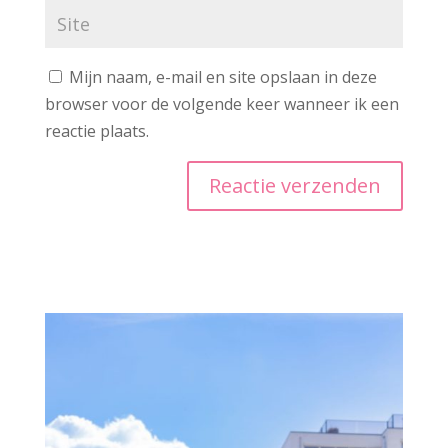
Mijn naam, e-mail en site opslaan in deze
browser voor de volgende keer wanneer ik een
reactie plaats.
A
l
t
e
r
n
a
t
i