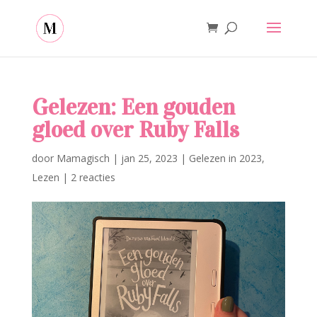
Gelezen: Een gouden
gloed over Ruby Falls
door
Mamagisch
|
jan 25, 2023
|
Gelezen in 2023
,
Lezen
|
2 reacties