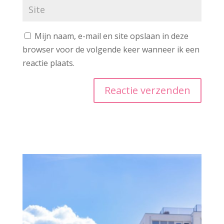
Mijn naam, e-mail en site opslaan in deze
browser voor de volgende keer wanneer ik een
reactie plaats.
A
l
t
e
r
n
a
t
i