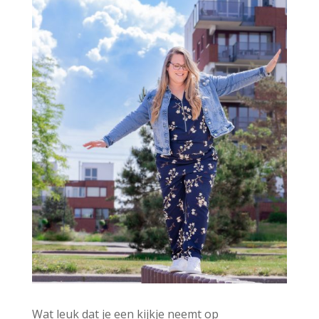
v
e
:
Wat leuk dat je een kijkje neemt op