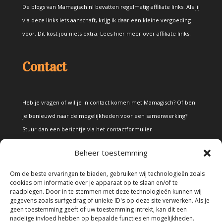
De blogs van Mamagisch.nl bevatten regelmatig affiliate links. Als jij
via deze links iets aanschaft, krijg ik daar een kleine vergoeding
voor. Dit kost jou niets extra.
Lees hier meer over affiliate links
.
Contact
Heb je vragen of wil je in contact komen met Mamagisch? Of ben
je benieuwd naar de mogelijkheden voor een samenwerking?
Stuur dan een berichtje via het
contactformulier
.
Beheer toestemming
Disclaimer
Om de beste ervaringen te bieden, gebruiken wij technologieën zoals
cookies om informatie over je apparaat op te slaan en/of te
raadplegen. Door in te stemmen met deze technologieën kunnen wij
Alle teksten en foto's op deze site zijn eigendom van Mamagisch.
gegevens zoals surfgedrag of unieke ID's op deze site verwerken. Als je
geen toestemming geeft of uw toestemming intrekt, kan dit een
Teksten en foto's van Mamagisch mogen onder geen beding
nadelige invloed hebben op bepaalde functies en mogelijkheden.