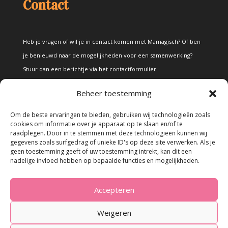
Contact
Heb je vragen of wil je in contact komen met Mamagisch? Of ben
je benieuwd naar de mogelijkheden voor een samenwerking?
Stuur dan een berichtje via het
contactformulier
.
Beheer toestemming
Disclaimer
Om de beste ervaringen te bieden, gebruiken wij technologieën zoals
cookies om informatie over je apparaat op te slaan en/of te
raadplegen. Door in te stemmen met deze technologieën kunnen wij
Alle teksten en foto's op deze site zijn eigendom van Mamagisch.
gegevens zoals surfgedrag of unieke ID's op deze site verwerken. Als je
geen toestemming geeft of uw toestemming intrekt, kan dit een
Teksten en foto's van Mamagisch mogen onder geen beding
nadelige invloed hebben op bepaalde functies en mogelijkheden.
zonder toestemming worden overgenomen. Wanneer er gebruik
wordt gemaakt van teksten en foto's van derden, zal dit
Accepteren
uitdrukkelijk worden vermeld.
Weigeren