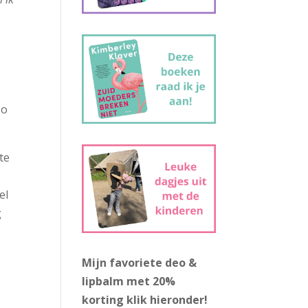
zo
te
el
g
g
Mijn favoriete deo &
lipbalm met 20%
korting
klik hieronder!