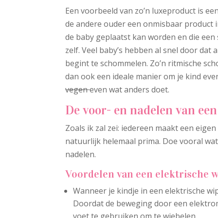
Een voorbeeld van zo’n luxeproduct is ee
de andere ouder een onmisbaar product in 
de baby geplaatst kan worden en die ee
zelf. Veel baby’s hebben al snel door dat 
begint te schommelen. Zo’n ritmische sc
dan ook een ideale manier om je kind even 
vegen
even wat anders doet.
De voor- en nadelen van een
Zoals ik zal zei: iedereen maakt een eige
natuurlijk helemaal prima. Doe vooral wat 
nadelen.
Voordelen van een elektrische w
Wanneer je kindje in een elektrische wips
Doordat de beweging door een elektrom
voet te gebruiken om te wiebelen.