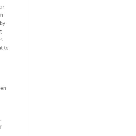
oor
in
aby
g
is
at te
 en
.
f