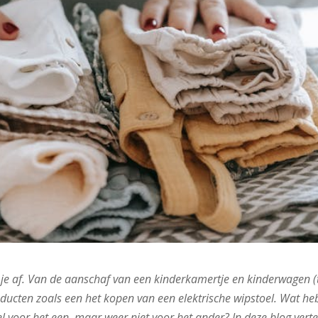
je af. Van de aanschaf van een kinderkamertje en kinderwagen (
ducten zoals een het kopen van een elektrische wipstoel. Wat heb
l voor het een, maar weer niet voor het ander? In deze blog verte