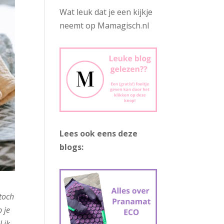
Wat leuk dat je een kijkje
neemt op Mamagisch.nl
Lees ook eens deze
blogs:
toch
 je
l ik