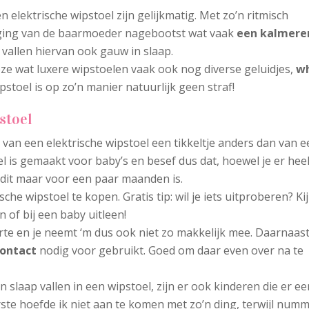
lektrische wipstoel zijn gelijkmatig. Met zo’n ritmisch
eging van de baarmoeder nagebootst wat vaak
een kalmere
 vallen hiervan ook gauw in slaap.
e wat luxere wipstoelen vaak ook nog diverse geluidjes,
w
wipstoel is op zo’n manier natuurlijk geen straf!
stoel
n
van een elektrische wipstoel een tikkeltje anders dan van 
l is gemaakt voor baby’s en besef dus dat, hoewel je er hee
, dit maar voor een paar maanden is.
ische wipstoel te kopen. Gratis tip: wil je iets uitproberen? Ki
n of bij een baby uitleen!
arte en je neemt ‘m dus ook niet zo makkelijk mee. Daarnaas
ontact
nodig voor gebruikt. Goed om daar even over na te
 slaap vallen in een wipstoel, zijn er ook kinderen die er ee
ste hoefde ik niet aan te komen met zo’n ding, terwijl num