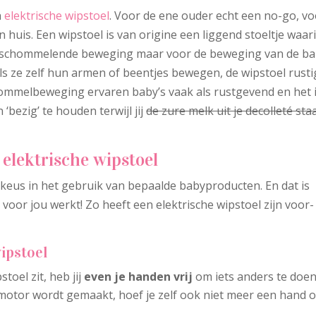
n
elektrische wipstoel
. Voor de ene ouder echt een no-go, v
huis. Een wipstoel is van origine een liggend stoeltje waar
n schommelende beweging maar voor de beweging van de b
als ze zelf hun armen of beentjes bewegen, de wipstoel rusti
hommelbeweging ervaren baby’s vaak als rustgevend en het 
‘bezig’ te houden terwijl jij
de zure melk uit je decolleté sta
 elektrische wipstoel
n keus in het gebruik van bepaalde babyproducten. En dat is
voor jou werkt! Zo heeft een elektrische wipstoel zijn voor-
ipstoel
toel zit, heb jij
even je handen vrij
om iets anders te doen
otor wordt gemaakt, hoef je zelf ook niet meer een hand o