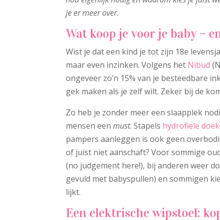
je er meer over.
Wat koop je voor je baby – e
Wist je dat een kind je tot zijn 18e levens
maar even inzinken. Volgens het
Nibud
(N
ongeveer zo’n 15% van je besteedbare inkom
gek maken als je zelf wilt. Zeker bij de k
Zo heb je zonder meer een slaapplek nodi
mensen een
must
. Stapels
hydrofiele doe
pampers aanleggen is ook geen overbodige
of juist niet aanschaft? Voor sommige o
(no judgement here!), bij anderen weer doo
gevuld met babyspullen) en sommigen kiez
lijkt.
Een elektrische wipstoel: ko