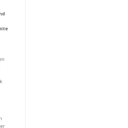
nd
hite
een
l
jk
t
n
mer