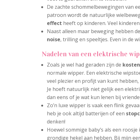
De zachte schommelbewegingen van een e
patroon wordt de natuurlijke wielbew
effect
heeft op kinderen. Veel kinderen
Naast alleen maar beweging hebben dez
noise
, trilling en speeltjes. Even in de 
Nadelen van een elektrische wip
Zoals je wel had geraden zijn de
koste
normale wipper. Een elektrische wipstoe
veel plezier en profijt van kunt hebben
Je hoeft natuurlijk niet gelijk een elektr
dan eens of je wat kun lenen bij vriende
Zo’n luxe wipper is vaak een flink geva
heb je ook altijd batterijen of een
stopc
denken!
Hoewel sommige baby’s als een roosje in
grondige hekel aan hebben. Bij mijn eer