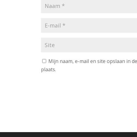
Mijn naam, e-mail en site opslaan in 
plaats.
A
l
t
e
r