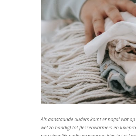
Als aanstaande ouders komt er nogal wat op 
wel zo handig) tot flessenwarmers en luxepro
nou eigenlijk nodig en waarom kies je juist we