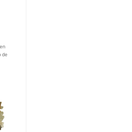
een
p de
e