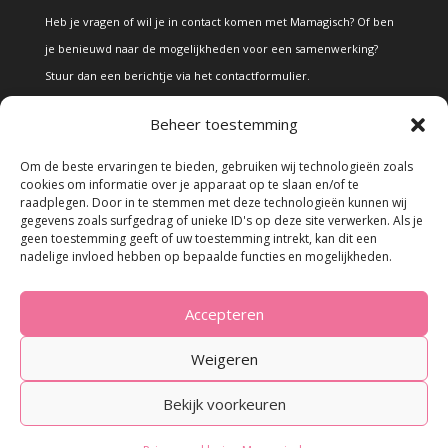
Heb je vragen of wil je in contact komen met Mamagisch? Of ben
je benieuwd naar de mogelijkheden voor een samenwerking?
Stuur dan een berichtje via het
contactformulier
.
Beheer toestemming
Disclaimer
Om de beste ervaringen te bieden, gebruiken wij technologieën zoals
cookies om informatie over je apparaat op te slaan en/of te
raadplegen. Door in te stemmen met deze technologieën kunnen wij
Alle teksten en foto's op deze site zijn eigendom van Mamagisch.
gegevens zoals surfgedrag of unieke ID's op deze site verwerken. Als je
geen toestemming geeft of uw toestemming intrekt, kan dit een
Teksten en foto's van Mamagisch mogen onder geen beding
nadelige invloed hebben op bepaalde functies en mogelijkheden.
zonder toestemming worden overgenomen. Wanneer er gebruik
wordt gemaakt van teksten en foto's van derden, zal dit
Accepteren
uitdrukkelijk worden vermeld.
Weigeren
Bekijk voorkeuren