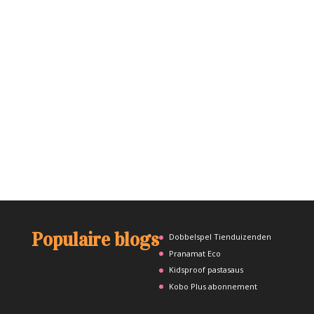
Populaire blogs
Dobbelspel Tienduizenden
Pranamat Eco
Kidsproof pastasaus
Kobo Plus abonnement