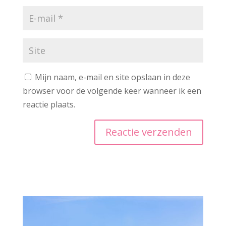
Mijn naam, e-mail en site opslaan in deze
browser voor de volgende keer wanneer ik een
reactie plaats.
A
l
t
e
r
n