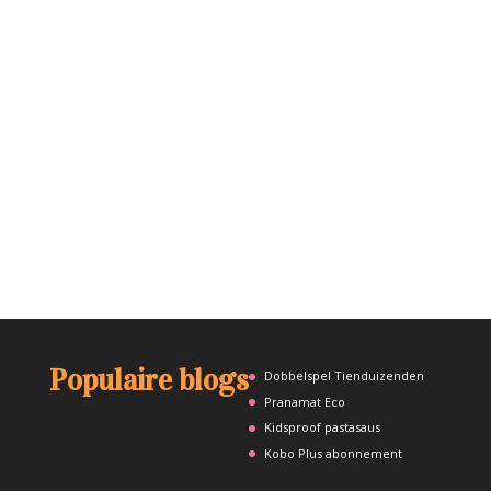
Populaire blogs
Dobbelspel Tienduizenden
Pranamat Eco
Kidsproof pastasaus
Kobo Plus abonnement