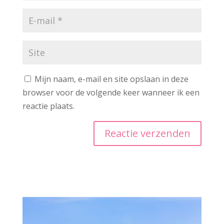
Mijn naam, e-mail en site opslaan in deze
browser voor de volgende keer wanneer ik een
reactie plaats.
A
l
t
e
r
n