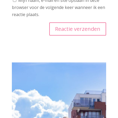
Mijn naam, e-mail en site opslaan in deze
browser voor de volgende keer wanneer ik een
reactie plaats.
A
l
t
e
r
n
a
t
i
v
e
: