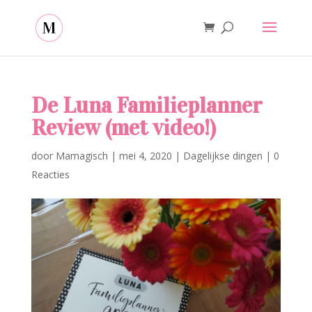
De Luna Familieplanner
Review (met video!)
door
Mamagisch
|
mei 4, 2020
|
Dagelijkse dingen
|
0
Reacties