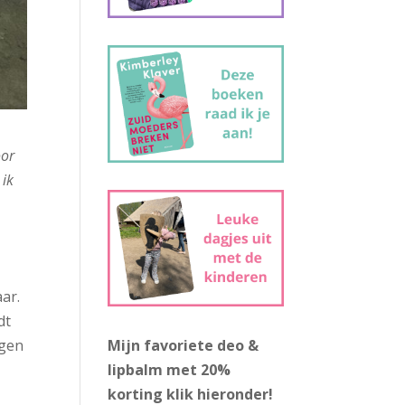
oor
 ik
aar.
dt
jgen
Mijn favoriete deo &
lipbalm met 20%
korting
klik hieronder!