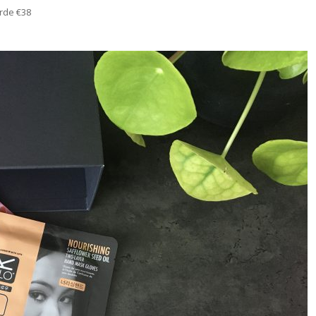
rde €38