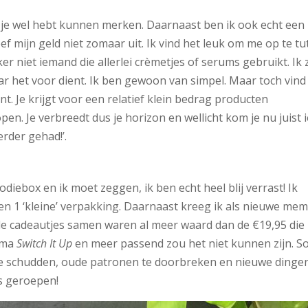
s je wel hebt kunnen merken. Daarnaast ben ik ook echt een
eef mijn geld niet zomaar uit. Ik vind het leuk om me op te tu
ker niet iemand die allerlei crèmetjes of serums gebruikt. Ik
r het voor dient. Ik ben gewoon van simpel. Maar toch vind 
t. Je krijgt voor een relatief klein bedrag producten
open. Je verbreedt dus je horizon en wellicht kom je nu juist i
erder gehad!’.
diebox en ik moet zeggen, ik ben echt heel blij verrast! Ik
 en 1 ‘kleine’ verpakking. Daarnaast kreeg ik als nieuwe me
e cadeautjes samen waren al meer waard dan de €19,95 die 
hema
Switch It Up
en meer passend zou het niet kunnen zijn. 
te schudden, oude patronen te doorbreken en nieuwe dingen
s geroepen!