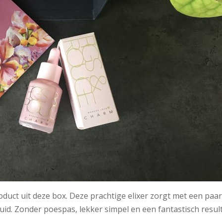
roduct uit deze box. Deze prachtige elixer zorgt met een paa
uid. Zonder poespas, lekker simpel en een fantastisch result