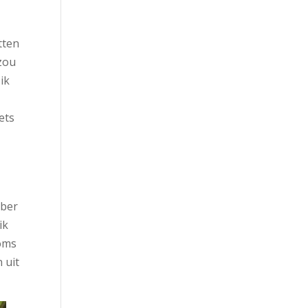
tten
 zou
ik
ets
mber
ik
Soms
 uit