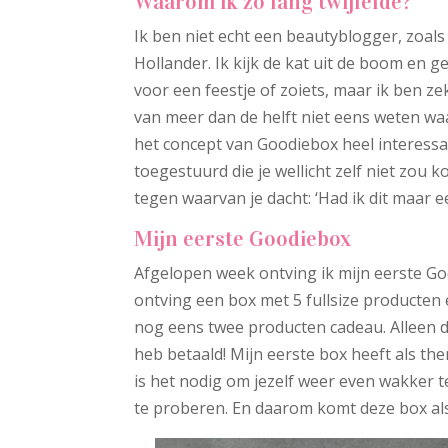
Waarom ik zo lang twijfelde?
Ik ben niet echt een beautyblogger, zoal
Hollander. Ik kijk de kat uit de boom en g
voor een feestje of zoiets, maar ik ben ze
van meer dan de helft niet eens weten waa
het concept van Goodiebox heel interessan
toegestuurd die je wellicht zelf niet zou k
tegen waarvan je dacht: ‘Had ik dit maar e
Mijn eerste Goodiebox
Afgelopen week ontving ik mijn eerste Goo
ontving een box met 5 fullsize producten
nog eens twee producten cadeau. Alleen d
heb betaald! Mijn eerste box heeft als t
is het nodig om jezelf weer even wakker 
te proberen. En daarom komt deze box al