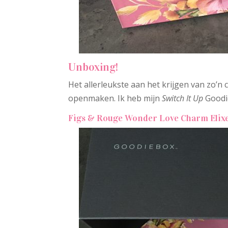
Unboxing!
Het allerleukste aan het krijgen van zo’n c
openmaken. Ik heb mijn
Switch It Up
Goodie
Figs & Rouge Wonder Love Charm Elix