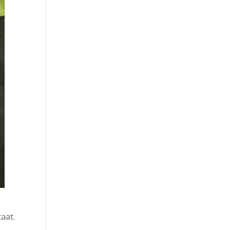
r
aat.