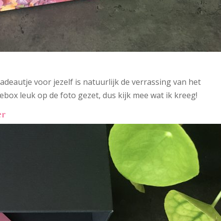
adeautje voor jezelf is natuurlijk de verrassing van het
box leuk op de foto gezet, dus kijk mee wat ik kreeg!
er