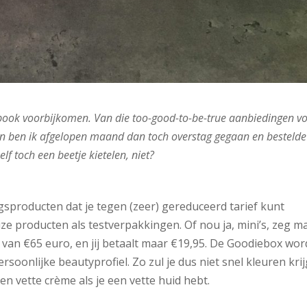
book voorbijkomen. Van die too-good-to-be-true aanbiedingen v
en ben ik afgelopen maand dan toch overstag gegaan en bestelde
lf toch een beetje kietelen, niet?
gsproducten dat je tegen (zeer) gereduceerd tarief kunt
ize producten als testverpakkingen. Of nou ja, mini’s, zeg m
an €65 euro, en jij betaalt maar €19,95. De Goodiebox wor
soonlijke beautyprofiel. Zo zul je dus niet snel kleuren kri
een vette crème als je een vette huid hebt.