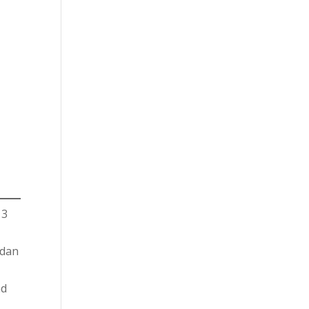
 3
 dan
nd