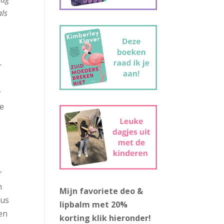
als
r
r
te
r
n
Mijn favoriete deo &
Dus
lipbalm met 20%
en
korting
klik hieronder!