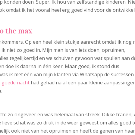
p konden doen. Super. Ik hou van zelfstandige kinderen. Ni
ok omdat ik het vooral heel erg goed vind voor de ontwikke
to the max
kommers. Op een heel klein stukje aanrecht omdat ik nog n
k niet zo goed in. Mijn man is van iets doen, opruimen,
lles tegelijkertijd en we schuiven gewoon wat spullen aan d
n doe ik daarna in één keer. Maar goed, ik stond dus
as ik met één van mijn klanten via Whatsapp de successen
e goede nacht
had gehad na al een paar kleine aanpassingen
.
ofte zo ongeveer en was helemaal van streek. Dikke tranen,
lieve schat was zo druk in de weer geweest om alles goed t
melijk ook niet van het opruimen en heeft de genen van haa