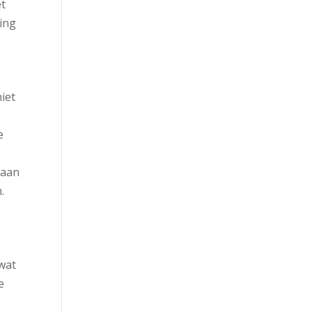
et
ling
iet
e
 aan
.
 wat
e
r