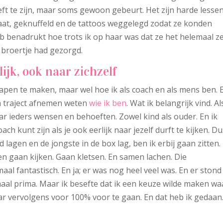
ft te zijn, maar soms gewoon gebeurt. Het zijn harde lessen
at, geknuffeld en de tattoos weggelegd zodat ze konden
b benadrukt hoe trots ik op haar was dat ze het helemaal ze
 broertje had gezorgd.
lijk, ook naar zichzelf
apen te maken, maar wel hoe ik als coach en als mens ben. E
en traject afnemen weten
wie ik ben
. Wat ik belangrijk vind. Al
naar ieders wensen en behoeften. Zowel kind als ouder. En ik
ch kunt zijn als je ook eerlijk naar jezelf durft te kijken. D
lagen en de jongste in de box lag, ben ik erbij gaan zitten.
en gaan kijken. Gaan kletsen. En samen lachen. Die
al fantastisch. En ja; er was nog heel veel was. En er stond
aal prima. Maar ik besefte dat ik een keuze wilde maken wa
r vervolgens voor 100% voor te gaan. En dat heb ik gedaan