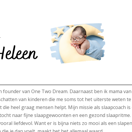
n founder van One Two Dream. Daarnaast ben ik mama van
 schatten van kinderen die me soms tot het uiterste weten te
t die heel graag mensen helpt. Mijn missie als slaapcoach is
tocht naar fijne slaapgewoonten en een gezond slaapritme.
vooral liefdevol. Want er is bijna niets zo mooi als een slape
 die je dan voelt, maakt het het allemaal waard.