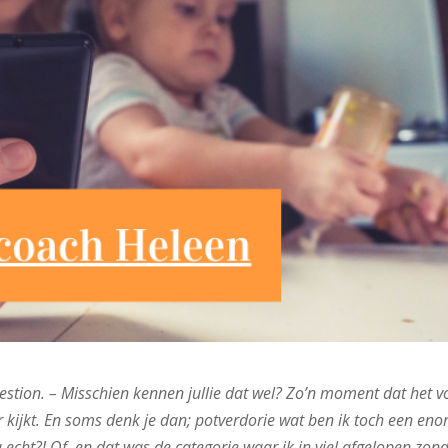
uestion. – Misschien kennen jullie dat wel? Zo’n moment dat het v
neer kijkt. En soms denk je dan; potverdorie wat ben ik toch een en
u echt?! Of, en dat was de categorie waar ik in viel afgelopen zon