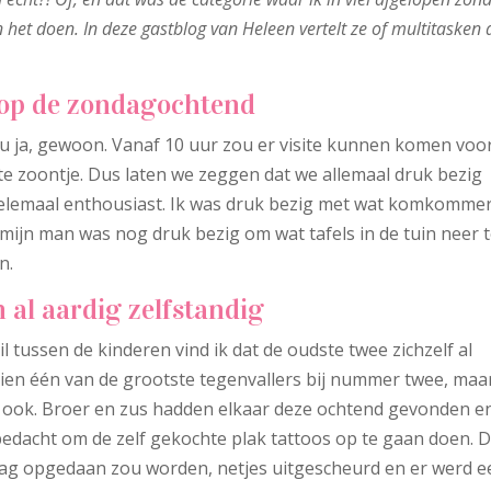
n het doen.
In deze gastblog van Heleen vertelt ze of multitasken 
t op de zondagochtend
 ja, gewoon. Vanaf 10 uur zou er visite kunnen komen voo
te zoontje. Dus laten we zeggen dat we allemaal druk bezig
helemaal enthousiast. Ik was druk bezig met wat komkomme
 mijn man was nog druk bezig om wat tafels in de tuin neer 
n.
 al aardig zelfstandig
l tussen de kinderen vind ik dat de oudste twee zichzelf al
ien één van de grootste tegenvallers bij nummer twee, maa
 ook. Broer en zus hadden elkaar deze ochtend gevonden e
edacht om de zelf gekochte plak tattoos op te gaan doen. 
ag opgedaan zou worden, netjes uitgescheurd en er werd e