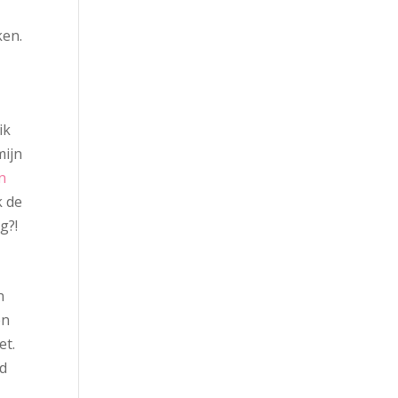
ken.
ik
mijn
n
k de
g?!
n
en
et.
ld