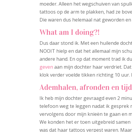
moeder. Alleen het wegschuiven van spull
tattoos op de arm te plakken, had ze bove
Die waren dus helemaal nat geworden en 
What am I doing?!
Dus daar stond ik. Met een huilende docht
NOOIT hielp en dat het allemaal mijn schu
andere hand. En op dat moment trad ik dus
geven
aan mijn dochter haar verdriet. Dat 
klok verder voelde tikken richting 10 uur
Ademhalen, afronden en tij
Ik heb mijn dochter gevraagd even 2 minu
telefoon weg te leggen nadat ik gesprek 
vervolgens door mijn knieën te gaan en mi
We konden het er toen uitgebreid samen o
was dat haar tattoos verpest waren. Maar