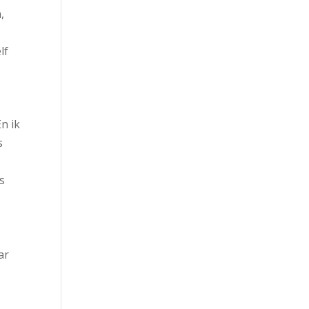
,
lf
n ik
s
us
ar
.