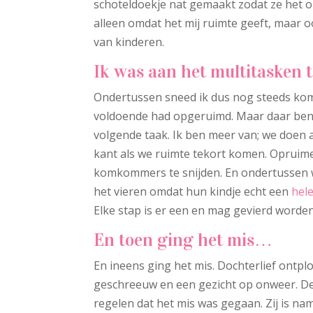
schoteldoekje nat gemaakt zodat ze het o
alleen omdat het mij ruimte geeft, maar o
van kinderen.
Ik was aan het multitasken 
Ondertussen sneed ik dus nog steeds kom
voldoende had opgeruimd. Maar daar ben i
volgende taak. Ik ben meer van; we doen a
kant als we ruimte tekort komen. Opruime
komkommers te snijden. En ondertussen w
het vieren omdat hun kindje echt een
hel
Elke stap is er een en mag gevierd worden
En toen ging het mis…
En ineens ging het mis. Dochterlief ontpl
geschreeuw en een gezicht op onweer. De 
regelen dat het mis was gegaan. Zij is na